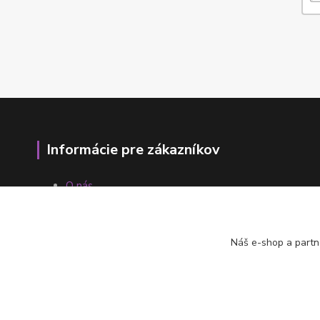
Informácie pre zákazníkov
O nás
Ako nakupovať
Obchodné podmienky
Fotogaléria
Náš e-shop a partn
Kontakty