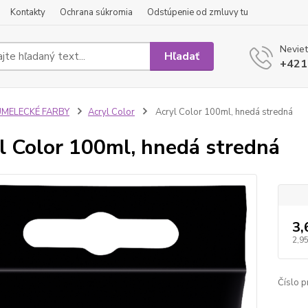
Kontakty
Ochrana súkromia
Odstúpenie od zmluvy tu
Neviet
Hľadať
+421
UMELECKÉ FARBY
Acryl Color
Acryl Color 100ml, hnedá stredná
l Color 100ml, hnedá stredná
3,
2,95
Číslo p