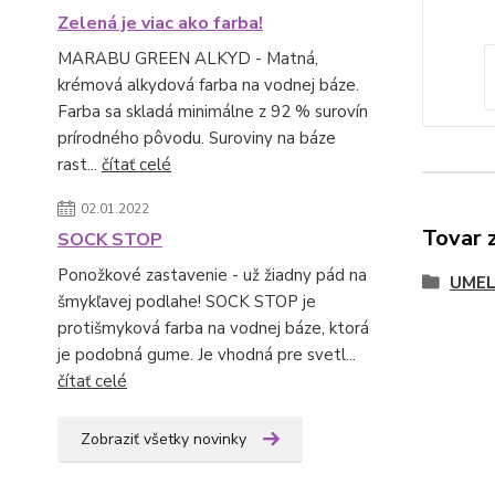
Zelená je viac ako farba!
MARABU GREEN ALKYD - Matná,
krémová alkydová farba na vodnej báze.
Farba sa skladá minimálne z 92 % surovín
prírodného pôvodu. Suroviny na báze
rast...
čítať celé
02.01.2022
Tovar 
SOCK STOP
Ponožkové zastavenie - už žiadny pád na
UMEL
šmykľavej podlahe! SOCK STOP je
protišmyková farba na vodnej báze, ktorá
je podobná gume. Je vhodná pre svetl...
čítať celé
Zobraziť všetky novinky