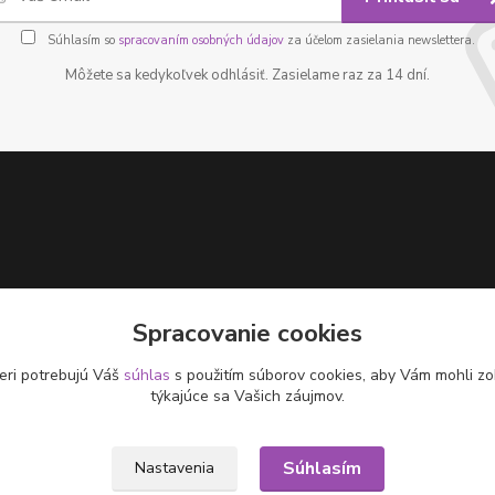
Súhlasím so
spracovaním osobných údajov
za účelom zasielania newslettera.
Môžete sa kedykoľvek odhlásiť. Zasielame raz za 14 dní.
Spracovanie cookies
eri potrebujú Váš
súhlas
s použitím súborov cookies, aby Vám mohli zo
týkajúce sa Vašich záujmov.
Súhlasím
Nastavenia