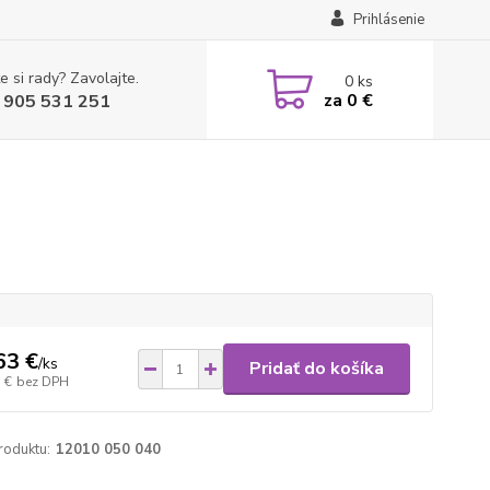
Prihlásenie
e si rady? Zavolajte.
0
ks
za
0 €
 905 531 251
63 €
/
ks
Pridať do košíka
 €
bez DPH
roduktu:
12010 050 040