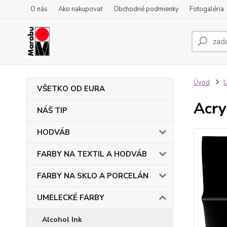
O nás
Ako nakupovať
Obchodné podmienky
Fotogaléria
Úvod
VŠETKO OD EURA
Acry
NÁŠ TIP
HODVÁB
FARBY NA TEXTIL A HODVÁB
FARBY NA SKLO A PORCELÁN
UMELECKÉ FARBY
Alcohol Ink