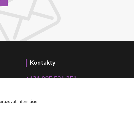
Kontakty
+421 905 531 251
info@parallax.sk
brazovať informácie