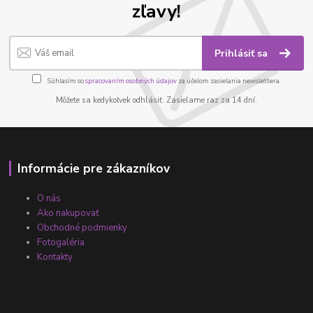
zľavy!
Prihlásiť sa
Súhlasím so
spracovaním osobných údajov
za účelom zasielania newslettera.
Môžete sa kedykoľvek odhlásiť. Zasielame raz za 14 dní.
Informácie pre zákazníkov
O nás
Ako nakupovať
Obchodné podmienky
Fotogaléria
Kontakty