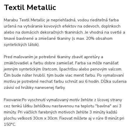
Textil Metallic
Marabu Textil Metallic je nepriehľadná, vodou riediteľná farba
určená na vytváranie kovových efektov na odevoch, doplnkoch
alebo na domácich dekoračných tkaninách. Je vhodná na svetlé a
tmavé bavlnené a zmiešané tkaniny (s max. 20% obsahom
syntetických látok).
Pred maľovaním je potrebné tkaniny zbaviť apretúry a
zmäkčovadiel a farbu dobre zamiešať. Farba sa môže nanášať
jemným syntetickým štetcom, špachtľou alebo penovým valcom.
Čím bude náter hrubší, tým bude viac meniť farbu. Po vymaľovaní
motívu je potrebné nechať farbu schnúť asi 6 hodín. Dĺžka sušenia
závisí od hrúbky nanesenej farby.
Fixovanie:Po vyschnutí vymaľovaný motív žehlite z lícovej strany
cez tenkú látku žehličkou nastavenou na teplotu "bavlna" asi 3
minúty. Pri väčších farebných motívoch žehlite 3 minúty každú
plochu veľkosti 30cm x 30cm. Fixovať môžete aj v rúre 8 minút pri
150°C.