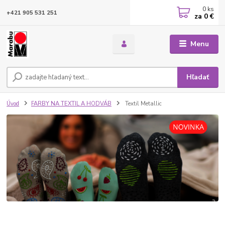
0
ks
+421 905 531 251
za
0 €
Menu
Hľadať
Úvod
FARBY NA TEXTIL A HODVÁB
Textil Metallic