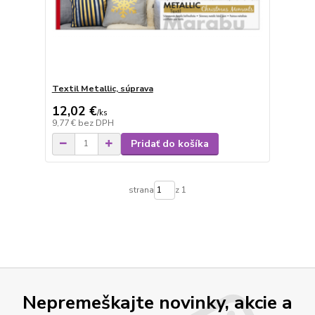
Textil Metallic, súprava
12,02 €
/
ks
9,77 €
bez DPH
Pridať do košíka
strana
z 1
Nepremeškajte novinky, akcie a