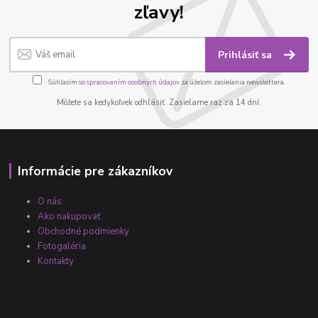
zľavy!
Prihlásiť sa
Súhlasím so
spracovaním osobných údajov
za účelom zasielania newslettera.
Môžete sa kedykoľvek odhlásiť. Zasielame raz za 14 dní.
Informácie pre zákazníkov
O nás
Ako nakupovať
Obchodné podmienky
Fotogaléria
Kontakty