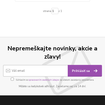
strana
z 1
Nepremeškajte novinky, akcie a
zľavy!
Prihlásiť sa
Súhlasím so
spracovaním osobných údajov
za účelom zasielania newslettera.
Môžete sa kedykoľvek odhlásiť. Zasielame raz za 14 dní.