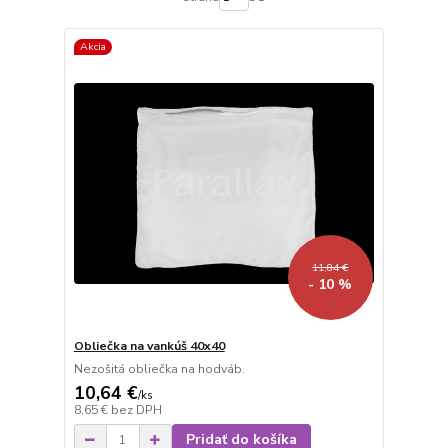
Akcia
11,84 €
- 10 %
Obliečka na vankúš 40x40
Nezošitá obliečka na hodváb.
10,64 €
/
ks
8,65 €
bez DPH
Pridať do košíka