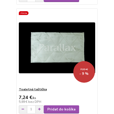
Akcia
7,99 €
- 9 %
Toaletná taštička
7,24 €
/
ks
5,89 €
bez DPH
Pridať do košíka