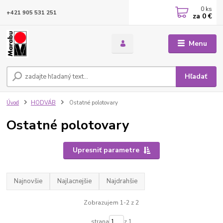
0
ks
+421 905 531 251
za
0 €
Menu
Hľadať
Úvod
HODVÁB
Ostatné polotovary
Ostatné polotovary
Upresniť parametre
Najnovšie
Najlacnejšie
Najdrahšie
Zobrazujem 1-2 z 2
strana
z 1