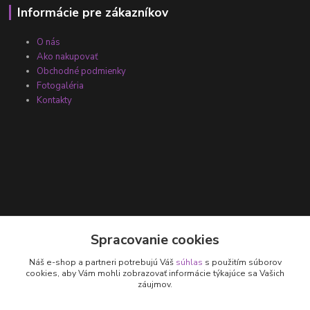
Informácie pre zákazníkov
O nás
Ako nakupovať
Obchodné podmienky
Fotogaléria
Kontakty
Kontakty
Spracovanie cookies
Náš e-shop a partneri potrebujú Váš
súhlas
s použitím súborov
+421 905 531 251
cookies, aby Vám mohli zobrazovať informácie týkajúce sa Vašich
záujmov.
info@parallax.sk