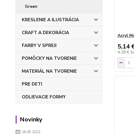
Green
KRESLENIE A ILUSTRÁCIA
CRAFT A DEKORÁCIA
Acryl M
FARBY V SPREJI
5,14 
4,18 €
b
POMÔCKY NA TVORENIE
MATERIÁL NA TVORENIE
PRE DETI
ODLIEVACIE FORMY
Novinky
26.05.2022