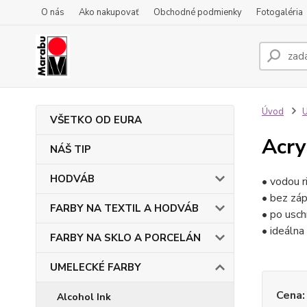
O nás
Ako nakupovať
Obchodné podmienky
Fotogaléria
Úvod
VŠETKO OD EURA
Acry
NÁŠ TIP
HODVÁB
• vodou r
• bez záp
FARBY NA TEXTIL A HODVÁB
• po usch
• ideálna
FARBY NA SKLO A PORCELÁN
UMELECKÉ FARBY
Cena:
Alcohol Ink