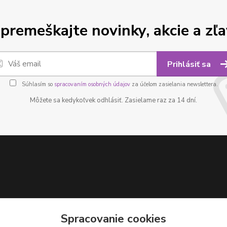
premeškajte novinky, akcie a zľa
Prihlásiť sa
Súhlasím so
spracovaním osobných údajov
za účelom zasielania newslettera.
Môžete sa kedykoľvek odhlásiť. Zasielame raz za 14 dní.
Spracovanie cookies