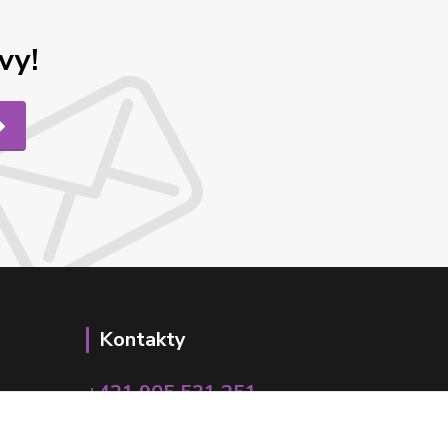
vy!
Kontakty
+421 905 531 251
info@parallax.sk