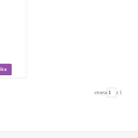
íka
strana
z 1