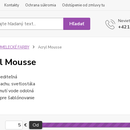
Kontakty
Ochrana súkromia
Odstúpenie od zmluvy tu
Neviet
Hľadať
+421
UMELECKÉ FARBY
Acryl Mousse
l Mousse
iediteľná
achu, svetlostála
nutí vode odolná
 pre šablónovanie
€
Od