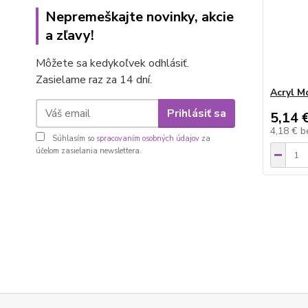
Nepremeškajte novinky, akcie
a zľavy!
Môžete sa kedykoľvek odhlásiť.
Zasielame raz za 14 dní.
Acryl M
Prihlásiť sa
5,14 
4,18 €
b
Súhlasím so
spracovaním osobných údajov
za
účelom zasielania newslettera.