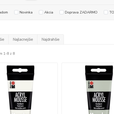
adom
Novinka
Akcia
Doprava ZADARMO
TO
šie
Najlacnejšie
Najdrahšie
m 1-8 z 8