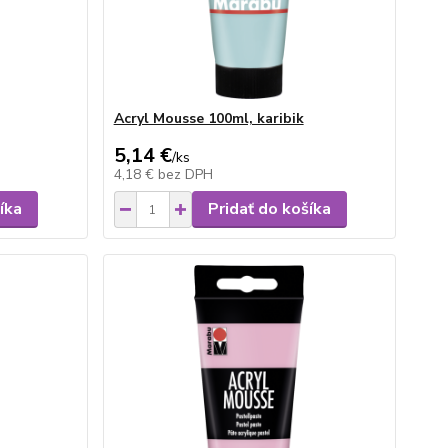
Acryl Mousse 100ml, karibik
5,14 €
/
ks
4,18 €
bez DPH
íka
Pridať do košíka