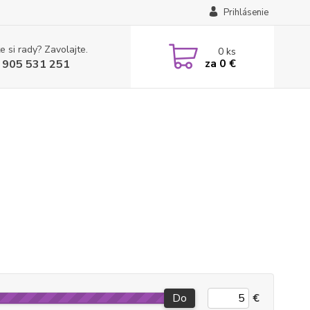
Prihlásenie
e si rady? Zavolajte.
0
ks
za
0 €
 905 531 251
Do
€