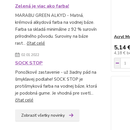
Zelená je viac ako farba!
MARABU GREEN ALKYD - Matná,
krémová alkydová farba na vodnej báze.
Farba sa skladá minimálne z 92 % surovín
prírodného pôvodu. Suroviny na báze
Acryl M
rast...
čítať celé
5,14 
4,18 €
b
02.01.2022
SOCK STOP
Ponožkové zastavenie - už žiadny pád na
šmykľavej podlahe! SOCK STOP je
protišmyková farba na vodnej báze, ktorá
je podobná gume. Je vhodná pre svetl...
čítať celé
Zobraziť všetky novinky