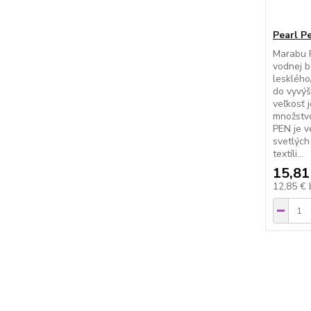
Pearl P
Marabu 
vodnej b
lesklého
do vyvýš
veľkosť 
množstv
PEN je 
svetlých
textíli...
15,81
12,85 €