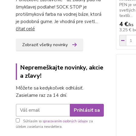
PEN je 
šmykľavej podlahe! SOCK STOP je
svetlých
protišmyková farba na vodnej báze, ktorá
textíli...
je podobná gume. Je vhodná pre svetl...
4 €
/
ks
čítať celé
3,25 €
b
Zobraziť všetky novinky
Nepremeškajte novinky, akcie
a zľavy!
Môžete sa kedykoľvek odhlásiť.
Zasielame raz za 14 dní.
Prihlásiť sa
Súhlasím so
spracovaním osobných údajov
za
účelom zasielania newslettera.