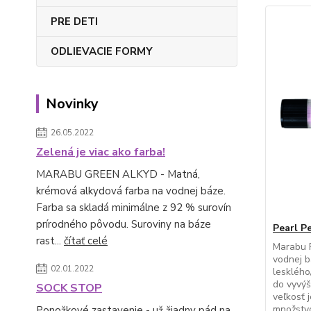
PRE DETI
ODLIEVACIE FORMY
Novinky
26.05.2022
Zelená je viac ako farba!
MARABU GREEN ALKYD - Matná,
krémová alkydová farba na vodnej báze.
Farba sa skladá minimálne z 92 % surovín
prírodného pôvodu. Suroviny na báze
Pearl P
rast...
čítať celé
Marabu 
vodnej b
02.01.2022
lesklého
do vyvýš
SOCK STOP
veľkosť 
množstv
Ponožkové zastavenie - už žiadny pád na