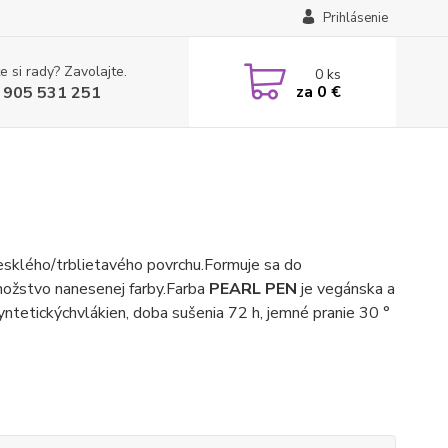
Prihlásenie
e si rady? Zavolajte.
0
ks
za
0 €
 905 531 251
esklého/trblietavého povrchu.
Formuje sa do
ožstvo nanesenej farby.
Farba
PEARL PEN
je vegánska a
yntetických
vlákien, doba sušenia 72 h, jemné pranie 30 °