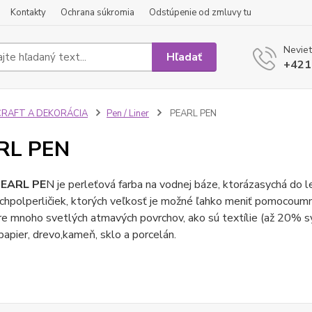
Kontakty
Ochrana súkromia
Odstúpenie od zmluvy tu
Neviet
Hľadať
+421
CRAFT A DEKORÁCIA
Pen / Liner
PEARL PEN
RL PEN
EARL PE
N je perleťová farba na vodnej báze, ktorá
zasychá do l
ch
polperličiek, ktorých veľkosť je možné ľahko meniť pomocou
mn
re mnoho svetlých a
tmavých povrchov, ako sú textílie (až 20% s
papier, drevo,
kameň, sklo a porcelán.