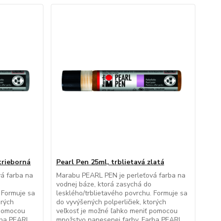
trieborná
Pearl Pen 25ml, trblietavá zlatá
á farba na
Marabu PEARL PEN je perleťová farba na
vodnej báze, ktorá zasychá do
 Formuje sa
lesklého/trblietavého povrchu. Formuje sa
orých
do vyvýšených polperličiek, ktorých
 pomocou
veľkosť je možné ľahko meniť pomocou
rba PEARL
množstvo nanesenej farby. Farba PEARL