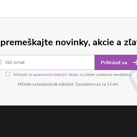
premeškajte novinky, akcie a zľa
Prihlásiť sa
Súhlasím so
spracovaním osobných údajov
za účelom zasielania newslettera.
Môžete sa kedykoľvek odhlásiť. Zasielame raz za 14 dní.