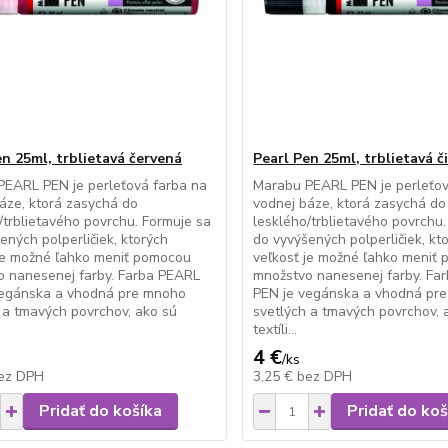
en 25ml, trblietavá červená
Pearl Pen 25ml, trblietavá č
PEARL PEN je perleťová farba na
Marabu PEARL PEN je perleťov
áze, ktorá zasychá do
vodnej báze, ktorá zasychá do
/trblietavého povrchu. Formuje sa
lesklého/trblietavého povrchu.
ených polperličiek, ktorých
do vyvýšených polperličiek, kt
je možné ľahko meniť pomocou
veľkosť je možné ľahko meniť
o nanesenej farby. Farba PEARL
množstvo nanesenej farby. Fa
vegánska a vhodná pre mnoho
PEN je vegánska a vhodná pr
 a tmavých povrchov, ako sú
svetlých a tmavých povrchov, 
textíli...
4 €
/
ks
ez DPH
3,25 €
bez DPH
Pridať do košíka
Pridať do koš