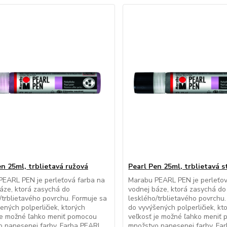
en 25ml, trblietavá ružová
Pearl Pen 25ml, trblietavá s
PEARL PEN je perleťová farba na
Marabu PEARL PEN je perleťov
áze, ktorá zasychá do
vodnej báze, ktorá zasychá do
/trblietavého povrchu. Formuje sa
lesklého/trblietavého povrchu.
ených polperličiek, ktorých
do vyvýšených polperličiek, kt
je možné ľahko meniť pomocou
veľkosť je možné ľahko meniť
o nanesenej farby. Farba PEARL
množstvo nanesenej farby. Fa