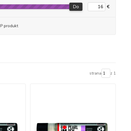
Do
€
P produkt
strana
z 1