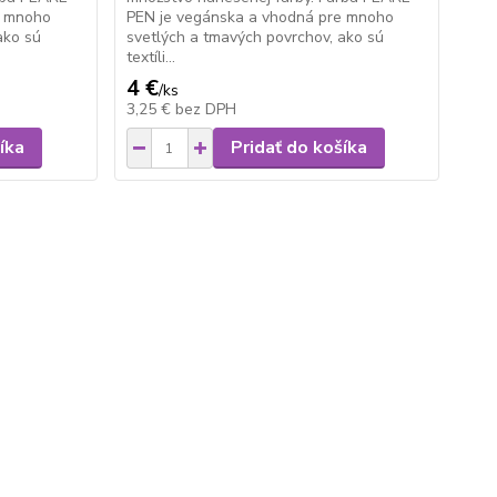
e mnoho
PEN je vegánska a vhodná pre mnoho
ako sú
svetlých a tmavých povrchov, ako sú
textíli...
4 €
/
ks
3,25 €
bez DPH
íka
Pridať do košíka