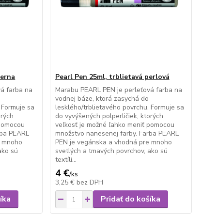
ierna
Pearl Pen 25ml, trblietavá perlová
á farba na
Marabu PEARL PEN je perleťová farba na
vodnej báze, ktorá zasychá do
 Formuje sa
lesklého/trblietavého povrchu. Formuje sa
orých
do vyvýšených polperličiek, ktorých
 pomocou
veľkosť je možné ľahko meniť pomocou
rba PEARL
množstvo nanesenej farby. Farba PEARL
e mnoho
PEN je vegánska a vhodná pre mnoho
ako sú
svetlých a tmavých povrchov, ako sú
textíli...
4 €
/
ks
3,25 €
bez DPH
íka
Pridať do košíka