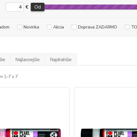
€
Od
adom
Novinka
Akcia
Doprava ZADARMO
TO
šie
Najlacnejšie
Najdrahšie
m 1-7 z 7