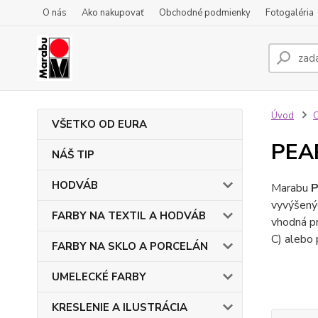
O nás
Ako nakupovať
Obchodné podmienky
Fotogaléria
Úvod
VŠETKO OD EURA
PEA
NÁŠ TIP
HODVÁB
Marabu
P
vyvýšený
FARBY NA TEXTIL A HODVÁB
vhodná p
C) alebo 
FARBY NA SKLO A PORCELÁN
UMELECKÉ FARBY
KRESLENIE A ILUSTRÁCIA