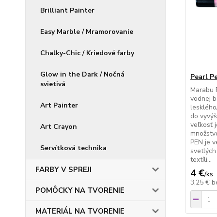
Brilliant Painter
Easy Marble / Mramorovanie
Chalky-Chic / Kriedové farby
Glow in the Dark / Nočná
Pearl P
svietivá
Marabu 
vodnej b
Art Painter
lesklého
do vyvýš
veľkosť 
Art Crayon
množstv
PEN je 
Servítková technika
svetlých
textíli...
FARBY V SPREJI
4 €
/
ks
3,25 €
b
POMÔCKY NA TVORENIE
MATERIÁL NA TVORENIE