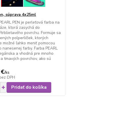
en, súprava 4x25ml
PEARL PEN je perleťová farba na
áze, ktorá zasychá do
/trblietavého povrchu. Formuje sa
ených polperličiek, ktorých
je možné ľahko meniť pomocou
o nanesenej farby. Farba PEARL
vegánska a vhodná pre mnoho
 a tmavých povrchov, ako sú
 €
/
ks
bez DPH
Pridať do košíka