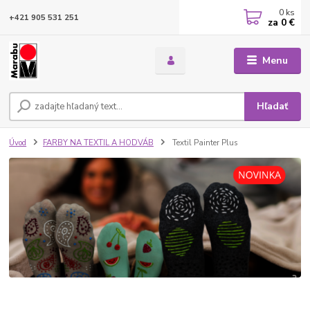
0
ks
+421 905 531 251
za
0 €
Menu
Hľadať
Úvod
FARBY NA TEXTIL A HODVÁB
Textil Painter Plus