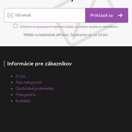
Prihlásiť sa
Súhlasím so
spracovaním osobných údajov
za účelom zasielania newslettera.
Môžete sa kedykoľvek odhlásiť. Zasielame raz za 14 dní.
Informácie pre zákazníkov
O nás
Ako nakupovať
Obchodné podmienky
Fotogaléria
Kontakty