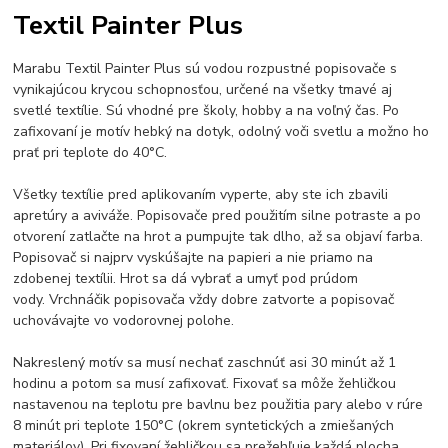
Textil Painter Plus
Marabu Textil Painter Plus sú vodou rozpustné popisovače s
vynikajúcou krycou schopnosťou, určené na všetky tmavé aj
svetlé textílie. Sú vhodné pre školy, hobby a na voľný čas. Po
zafixovaní je motív hebký na dotyk, odolný voči svetlu a možno ho
prať pri teplote do 40°C.
Všetky textílie pred aplikovaním vyperte, aby ste ich zbavili
apretúry a aviváže. Popisovače pred použitím silne potraste a po
otvorení zatlačte na hrot a pumpujte tak dlho, až sa objaví farba.
Popisovač si najprv vyskúšajte na papieri a nie priamo na
zdobenej textílii. Hrot sa dá vybrať a umyť pod prúdom
vody. Vrchnáčik popisovača vždy dobre zatvorte a popisovač
uchovávajte vo vodorovnej polohe.
Nakreslený motív sa musí nechať zaschnúť asi 30 minút až 1
hodinu a potom sa musí zafixovať. Fixovať sa môže žehličkou
nastavenou na teplotu pre bavlnu bez použitia pary alebo v rúre
8 minút pri teplote 150°C (okrem syntetických a zmiešaných
materiálov). Pri fixovaní žehličkou sa prežehľuje každá plocha