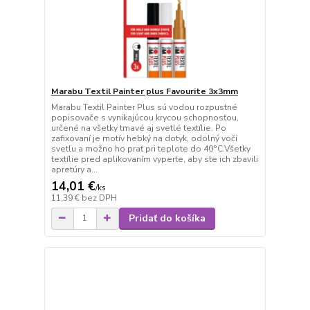
Marabu Textil Painter plus Favourite 3x3mm
Marabu Textil Painter Plus sú vodou rozpustné
popisovače s vynikajúcou krycou schopnosťou,
určené na všetky tmavé aj svetlé textílie. Po
zafixovaní je motív hebký na dotyk, odolný voči
svetlu a možno ho prať pri teplote do 40°C.Všetky
textílie pred aplikovaním vyperte, aby ste ich zbavili
apretúry a...
14,01 €
/
ks
11,39 €
bez DPH
Pridať do košíka