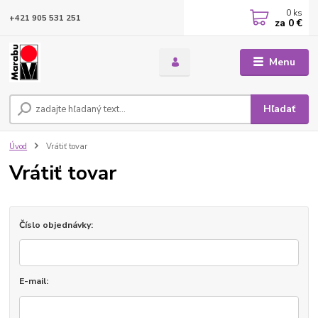
0
ks
+421 905 531 251
za
0 €
Menu
Hľadať
Úvod
Vrátiť tovar
Vrátiť tovar
Číslo objednávky:
E-mail: