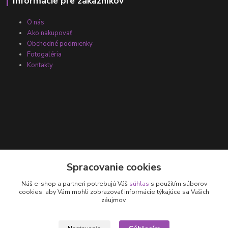
Informácie pre zákazníkov
O nás
Ako nakupovať
Obchodné podmienky
Fotogaléria
Kontakty
Kontakty
Spracovanie cookies
Náš e-shop a partneri potrebujú Váš
súhlas
s použitím súborov
+421 905 531 251
cookies, aby Vám mohli zobrazovať informácie týkajúce sa Vašich
záujmov.
info@parallax.sk