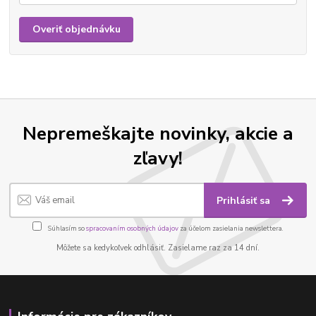
Overiť objednávku
Nepremeškajte novinky, akcie a
zľavy!
Prihlásiť sa
Súhlasím so
spracovaním osobných údajov
za účelom zasielania newslettera.
Môžete sa kedykoľvek odhlásiť. Zasielame raz za 14 dní.