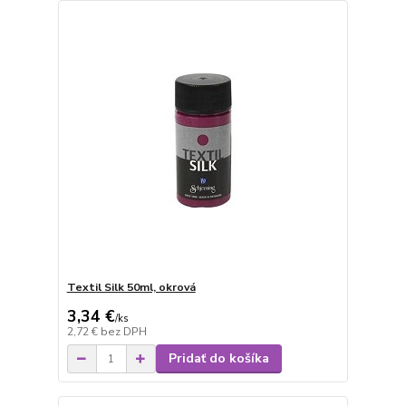
Textil Silk 50ml, okrová
3,34 €
/
ks
2,72 €
bez DPH
Pridať do košíka