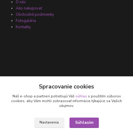
O nás
Ako nakupovať
Obchodné podmienky
Fotogaléria
Kontakty
Kontakty
Spracovanie cookies
Náš e-shop a partneri potrebujú Váš
súhlas
s použitím súborov
+421 905 531 251
cookies, aby Vám mohli zobrazovať informácie týkajúce sa Vašich
záujmov.
info@parallax.sk
Súhlasím
Nastavenia