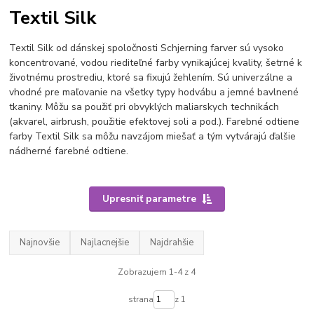
Textil Silk
Textil Silk od dánskej spoločnosti Schjerning farver sú vysoko
koncentrované, vodou riediteľné farby vynikajúcej kvality, šetrné k
životnému prostrediu, ktoré sa fixujú žehlením. Sú univerzálne a
vhodné pre maľovanie na všetky typy hodvábu a jemné bavlnené
tkaniny. Môžu sa použiť pri obvyklých maliarskych technikách
(akvarel, airbrush, použitie efektovej soli a pod.). Farebné odtiene
farby Textil Silk sa môžu navzájom miešať a tým vytvárajú ďalšie
nádherné farebné odtiene.
Upresniť parametre
Najnovšie
Najlacnejšie
Najdrahšie
Zobrazujem 1-4 z 4
strana
z 1