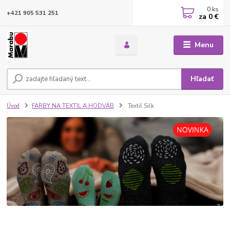
0
ks
+421 905 531 251
za
0 €
Menu
Hľadať
Úvod
FARBY NA TEXTIL A HODVÁB
Textil Silk