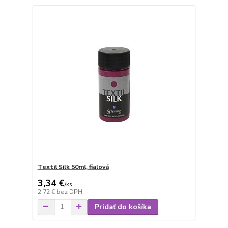
Textil Silk 50ml, fialová
3,34 €
/
ks
2,72 €
bez DPH
Pridať do košíka