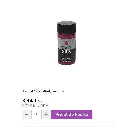
Textil Silk 50ml, sienna
3,34 €
/
ks
2,72 €
bez DPH
Pridať do košíka