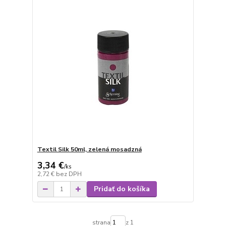
Textil Silk 50ml, zelená mosadzná
3,34 €
/
ks
2,72 €
bez DPH
Pridať do košíka
strana
z 1