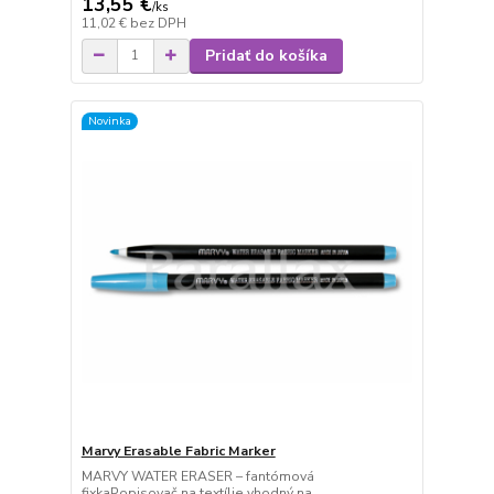
13,55 €
/
ks
11,02 €
bez DPH
Pridať do košíka
Novinka
Marvy Erasable Fabric Marker
MARVY WATER ERASER – fantómová
fixkaPopisovač na textílie vhodný na