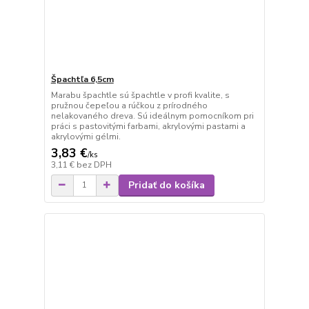
Špachtľa 6,5cm
Marabu špachtle sú špachtle v profi kvalite, s
pružnou čepeľou a rúčkou z prírodného
nelakovaného dreva. Sú ideálnym pomocníkom pri
práci s pastovitými farbami, akrylovými pastami a
akrylovými gélmi.
3,83 €
/
ks
3,11 €
bez DPH
Pridať do košíka