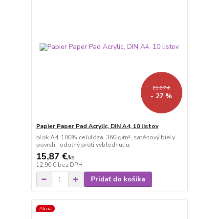
21,87 €
- 27 %
Papier Paper Pad Acrylic, DIN A4, 10 listov
blok A4, 100% celulóza, 360 g/m², saténový biely
povrch, odolný proti vyblednutiu,
15,87 €
/
ks
12,90 €
bez DPH
Pridať do košíka
Akcia