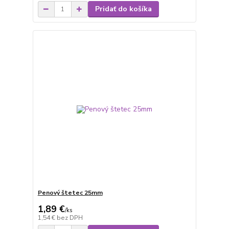
Pridať do košíka
Penový štetec 25mm
1,89 €
/
ks
1,54 €
bez DPH