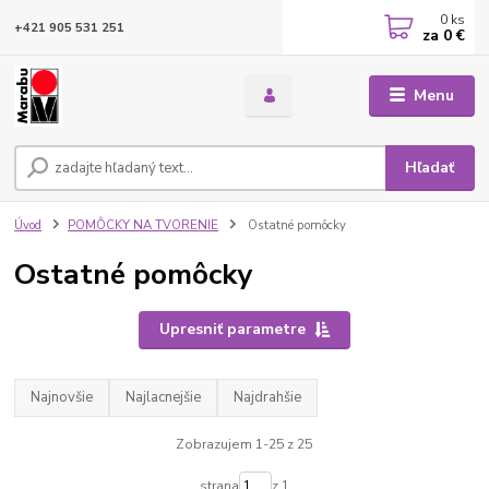
0
ks
+421 905 531 251
za
0 €
Menu
Hľadať
Úvod
POMÔCKY NA TVORENIE
Ostatné pomôcky
Ostatné pomôcky
Upresniť parametre
Najnovšie
Najlacnejšie
Najdrahšie
Zobrazujem 1-25 z 25
strana
z 1