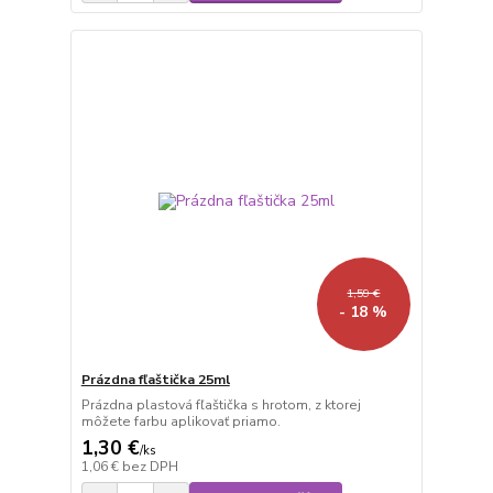
1,59 €
- 18 %
Prázdna fľaštička 25ml
Prázdna plastová fľaštička s hrotom, z ktorej
môžete farbu aplikovať priamo.
1,30 €
/
ks
1,06 €
bez DPH