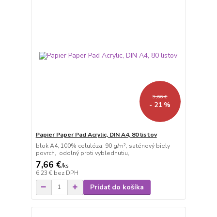
9,66 €
- 21 %
Papier Paper Pad Acrylic, DIN A4, 80 listov
blok A4, 100% celulóza, 90 g/m², saténový biely
povrch, odolný proti vyblednutiu,
7,66 €
/
ks
6,23 €
bez DPH
Pridať do košíka