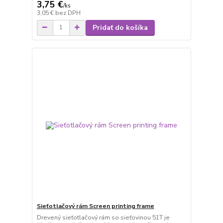
3,75 €
/
ks
3,05 €
bez DPH
Pridať do košíka
Sieťotlačový rám Screen printing frame
Drevený sieťotlačový rám so sieťovinou 51T je