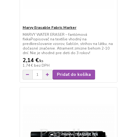
Marvy Erasable Fabric Marker
MARVY WATER ERASER – fantómová
fixkaPopisovač na textílie vhodný na
predkreslovanie vzorov, šablón, strihov na látku, na
dočasné značenie. Atrament zmizne behom 2-10
dní. Nie je vhodné pre deti do 3 rokov!
2,14 €
/
ks
1,74 €
bez DPH
Pridať do košíka