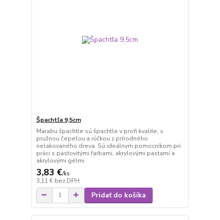
Špachtľa 9,5cm
Marabu špachtle sú špachtle v profi kvalite, s
pružnou čepeľou a rúčkou z prírodného
nelakovaného dreva. Sú ideálnym pomocníkom pri
práci s pastovitými farbami, akrylovými pastami a
akrylovými gélmi.
3,83 €
/
ks
3,11 €
bez DPH
Pridať do košíka