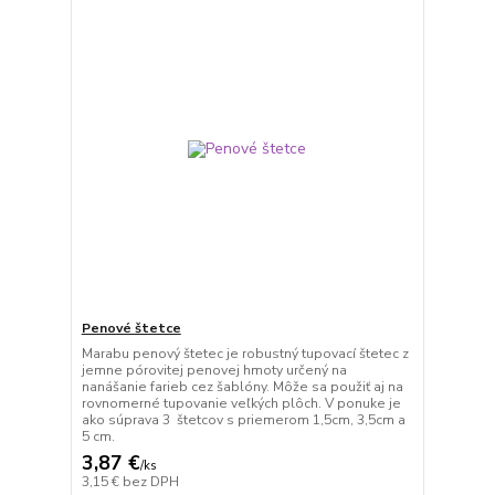
Penové štetce
Marabu penový štetec je robustný tupovací štetec z
jemne pórovitej penovej hmoty určený na
nanášanie farieb cez šablóny. Môže sa použiť aj na
rovnomerné tupovanie veľkých plôch. V ponuke je
ako súprava 3 štetcov s priemerom 1,5cm, 3,5cm a
5 cm.
3,87 €
/
ks
3,15 €
bez DPH