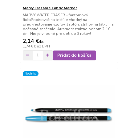
Marvy Erasable Fabric Marker
MARVY WATER ERASER – fantómová
fixkaPopisovač na textílie vhodný na
predkreslovanie vzorov, šablón, strihov na látku, na
dočasné značenie. Atrament zmizne behom 2-10
dní. Nie je vhodné pre deti do 3 rokov!
2,14 €
/
ks
1,74 €
bez DPH
Pridať do košíka
Novinka