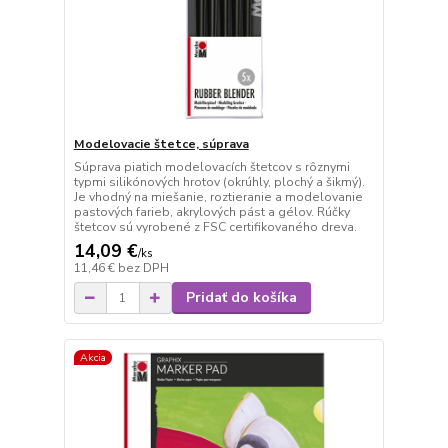
Modelovacie štetce, súprava
Súprava piatich modelovacích štetcov s rôznymi
typmi silikónových hrotov (okrúhly, plochý a šikmý).
Je vhodný na miešanie, roztieranie a modelovanie
pastových farieb, akrylových pást a gélov. Rúčky
štetcov sú vyrobené z FSC certifikovaného dreva.
14,09 €
/
ks
11,46 €
bez DPH
Pridať do košíka
Akcia