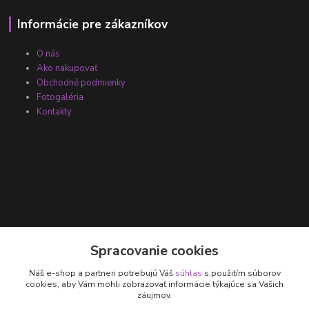
Informácie pre zákazníkov
O nás
Ako nakupovať
Obchodné podmienky
Fotogaléria
Kontakty
Kontakty
Spracovanie cookies
Náš e-shop a partneri potrebujú Váš
súhlas
s použitím súborov
+421 905 531 251
cookies, aby Vám mohli zobrazovať informácie týkajúce sa Vašich
záujmov.
info@parallax.sk