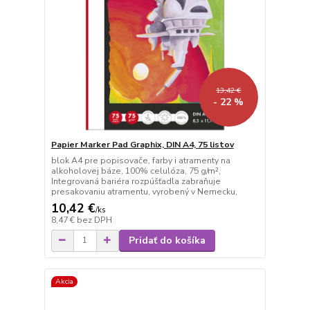
13,42 €
- 22 %
Papier Marker Pad Graphix, DIN A4, 75 listov
blok A4 pre popisovače, farby i atramenty na
alkoholovej báze, 100% celulóza, 75 g/m²,
Integrovaná bariéra rozpúšťadla zabraňuje
presakovaniu atramentu, vyrobený v Nemecku,
10,42 €
/
ks
8,47 €
bez DPH
Pridať do košíka
Akcia