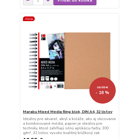
Pridať do košíka
Akcia
16,55 €
- 18 %
Marabu Mixed Media Ring blok, DIN A4, 32 listov
Ideálny pre akvarel, akryl a koláže, ako aj skicovanie
a kombinované médiá, papier je ideálny pre
techniky, ktoré zahŕňajú silnú aplikáciu farby, 300
g/m², 32 listov, vysoko kvalitný krúžkový zak