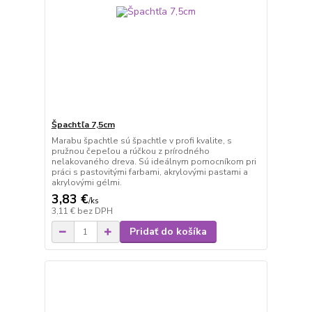
Špachtľa 7,5cm
Marabu špachtle sú špachtle v profi kvalite, s
pružnou čepeľou a rúčkou z prírodného
nelakovaného dreva. Sú ideálnym pomocníkom pri
práci s pastovitými farbami, akrylovými pastami a
akrylovými gélmi.
3,83 €
/
ks
3,11 €
bez DPH
Pridať do košíka