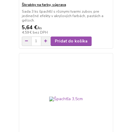
Škrabky na farby, súprava
Sada 3 ks špachtlí s rôznymi tvarmi zubov, pre
jedinečné efekty v akrylových farbách, pastách a
géloch.
5,64 €
/
ks
4,59 €
bez DPH
Pridať do košíka