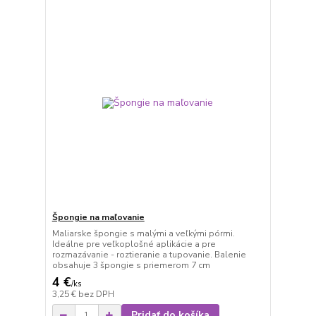
Špongie na maľovanie
Maliarske špongie s malými a veľkými pórmi.
Ideálne pre veľkoplošné aplikácie a pre
rozmazávanie - roztieranie a tupovanie. Balenie
obsahuje 3 špongie s priemerom 7 cm
4 €
/
ks
3,25 €
bez DPH
Pridať do košíka