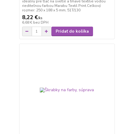
ideálny pre tlač na svetlé a tmavé textílie vodou
riediteľnou farbou Marabu Textil Print.Celkový
rozmer: 250 x 188 x 5 mm; 51T/130
8,22 €
/
ks
6,68 €
bez DPH
Pridať do košíka