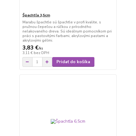
Špachtľa 3,5cm
Marabu špachtle sú špachtle v profi kvalite, s
pružnou čepeľou a rúčkou z prírodného
nelakovaného dreva. Sú ideálnym pomocníkom pri
práci s pastovitými farbami, akrylovými pastami a
akrylovými gélmi.
3,83 €
/
ks
3,11 €
bez DPH
Pridať do košíka