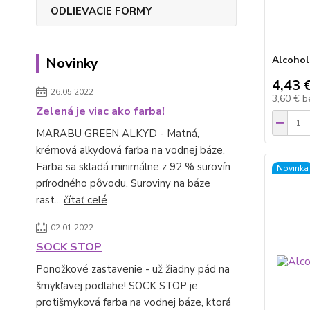
ODLIEVACIE FORMY
Alcohol
Novinky
4,43 
26.05.2022
3,60 €
b
Zelená je viac ako farba!
MARABU GREEN ALKYD - Matná,
krémová alkydová farba na vodnej báze.
Farba sa skladá minimálne z 92 % surovín
Novinka
prírodného pôvodu. Suroviny na báze
rast...
čítať celé
02.01.2022
SOCK STOP
Ponožkové zastavenie - už žiadny pád na
šmykľavej podlahe! SOCK STOP je
protišmyková farba na vodnej báze, ktorá