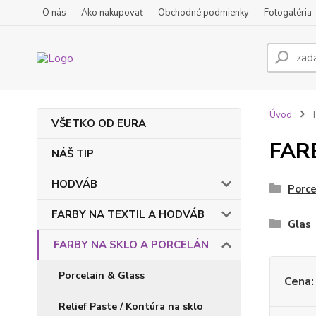
O nás
Ako nakupovať
Obchodné podmienky
Fotogaléria
Úvod
VŠETKO OD EURA
FAR
NÁŠ TIP
HODVÁB
Porce
FARBY NA TEXTIL A HODVÁB
Glas
FARBY NA SKLO A PORCELÁN
Porcelain & Glass
Cena:
Relief Paste / Kontúra na sklo