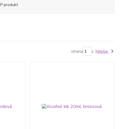
P produkt
strana
z 3
ďalšie