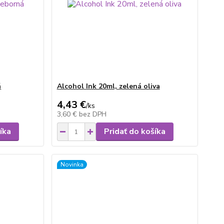
á
Alcohol Ink 20ml, zelená oliva
4,43 €
/
ks
3,60 €
bez DPH
íka
Pridať do košíka
Novinka