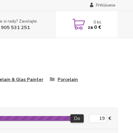
Prihlásenie
e si rady? Zavolajte.
0
ks
za
0 €
 905 531 251
elain & Glas Painter
Porcelain
Do
€