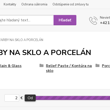
Kontakty
Ochrana súkromia
Odstúpenie od zmluvy tu
Neviet
Hľadať
+421
FARBY NA SKLO A PORCELÁN
BY NA SKLO A PORCELÁN
lain & Glass
Relief Paste / Kontúra na
Porc
sklo
€
Od