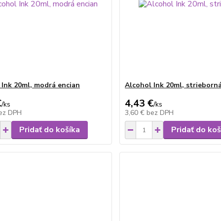
 Ink 20ml, modrá encian
Alcohol Ink 20ml, strieborn
€
4,43 €
/
ks
/
ks
ez DPH
3,60 €
bez DPH
Pridať do košíka
Pridať do koš