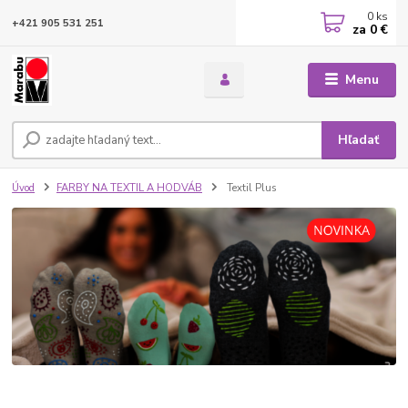
0
ks
+421 905 531 251
za
0 €
Menu
Hľadať
Úvod
FARBY NA TEXTIL A HODVÁB
Textil Plus