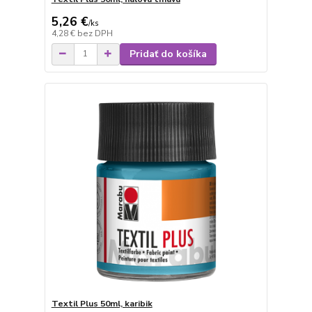
5,26 €
/
ks
4,28 €
bez DPH
Pridať do košíka
Textil Plus 50ml, karibik