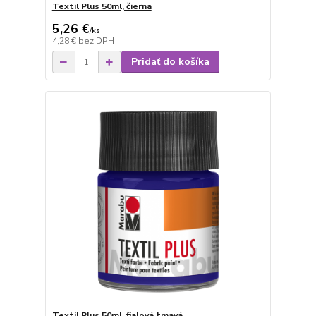
Textil Plus 50ml, čierna
5,26 €
/
ks
4,28 €
bez DPH
Pridať do košíka
Textil Plus 50ml, fialová tmavá