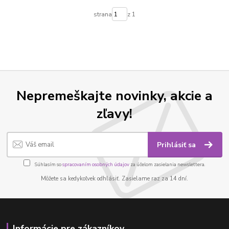
strana
z 1
Nepremeškajte novinky, akcie a
zľavy!
Prihlásiť sa
Súhlasím so
spracovaním osobných údajov
za účelom zasielania newslettera.
Môžete sa kedykoľvek odhlásiť. Zasielame raz za 14 dní.
Informácie pre zákazníkov