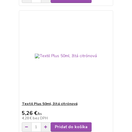
Textil Plus 50ml, žltá citrónová
5,26 €
/
ks
4,28 €
bez DPH
Pridať do košíka