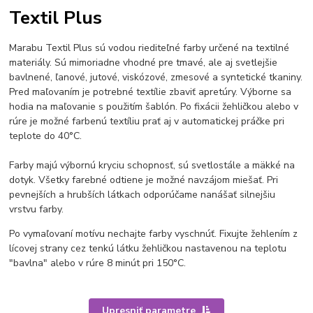
Textil Plus
Marabu Textil Plus sú vodou riediteľné farby určené na textilné
materiály. Sú mimoriadne vhodné pre tmavé, ale aj svetlejšie
bavlnené, ľanové, jutové, viskózové, zmesové a syntetické tkaniny.
Pred maľovaním je potrebné textílie zbaviť apretúry. Výborne sa
hodia na maľovanie s použitím šablón. Po fixácii žehličkou alebo v
rúre je možné farbenú textíliu prať aj v automatickej práčke pri
teplote do 40°C.
Farby majú výbornú kryciu schopnosť, sú svetlostále a mäkké na
dotyk. Všetky farebné odtiene je možné navzájom miešať. Pri
pevnejších a hrubších látkach odporúčame nanášať silnejšiu
vrstvu farby.
Po vymaľovaní motívu nechajte farby vyschnúť. Fixujte žehlením z
lícovej strany cez tenkú látku žehličkou nastavenou na teplotu
"bavlna" alebo v rúre 8 minút pri 150°C.
Upresniť parametre