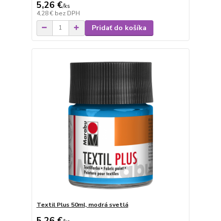
5,26 €
/
ks
4,28 €
bez DPH
Pridať do košíka
Textil Plus 50ml, modrá svetlá
5,26 €