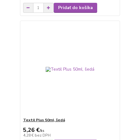
Pridať do košíka
Textil Plus 50ml, šedá
5,26 €
/
ks
4,28 €
bez DPH