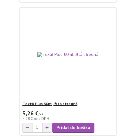
Textil Plus 50ml, žltá stredná
5,26 €
/
ks
4,28 €
bez DPH
Pridať do košíka