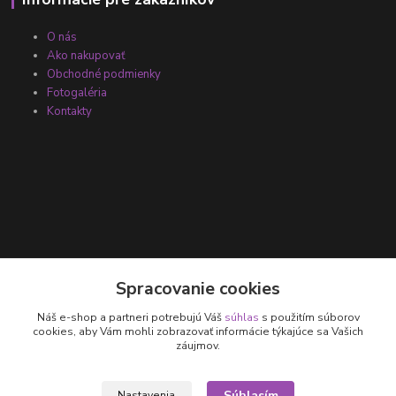
O nás
Ako nakupovať
Obchodné podmienky
Fotogaléria
Kontakty
Kontakty
Spracovanie cookies
Náš e-shop a partneri potrebujú Váš
súhlas
s použitím súborov
+421 905 531 251
cookies, aby Vám mohli zobrazovať informácie týkajúce sa Vašich
záujmov.
info@parallax.sk
Súhlasím
Nastavenia