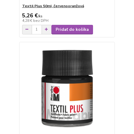
Textil Plus 50ml, červenooranžová
5,26 €
/
ks
4,28 €
bez DPH
Pridať do košíka