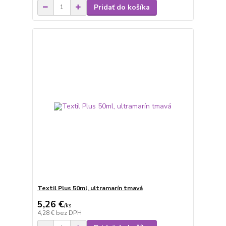
Pridať do košíka
Textil Plus 50ml, ultramarín tmavá
5,26 €
/
ks
4,28 €
bez DPH