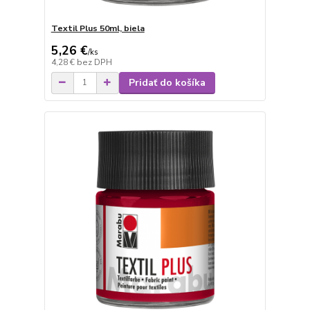
Textil Plus 50ml, biela
5,26 €
/
ks
4,28 €
bez DPH
Pridať do košíka