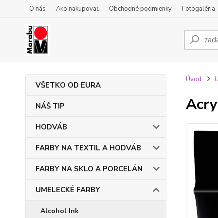
O nás
Ako nakupovať
Obchodné podmienky
Fotogaléria
Úvod
VŠETKO OD EURA
Acry
NÁŠ TIP
HODVÁB
FARBY NA TEXTIL A HODVÁB
FARBY NA SKLO A PORCELÁN
UMELECKÉ FARBY
Alcohol Ink