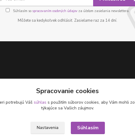
Súhlasím so
spracovaním osobných údajov
za účelom zasielania newslettera.
Môžete sa kedykoľvek odhlásiť. Zasielame raz za 14 dní.
Spracovanie cookies
eri potrebujú Váš
súhlas
s použitím súborov cookies, aby Vám mohli zo
týkajúce sa Vašich záujmov.
Súhlasím
Nastavenia