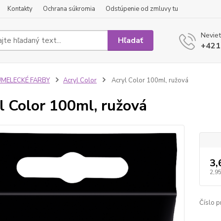
Kontakty
Ochrana súkromia
Odstúpenie od zmluvy tu
Neviet
Hľadať
+421
UMELECKÉ FARBY
Acryl Color
Acryl Color 100ml, ružová
l Color 100ml, ružová
3,
2,95
Číslo p