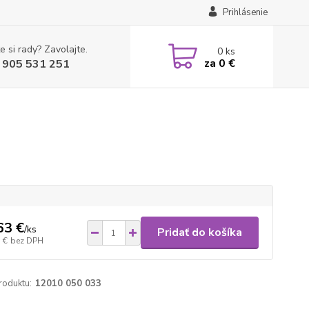
Prihlásenie
e si rady? Zavolajte.
0
ks
za
0 €
 905 531 251
63 €
/
ks
Pridať do košíka
 €
bez DPH
roduktu:
12010 050 033