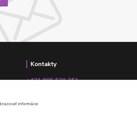
Kontakty
+421 905 531 251
info@parallax.sk
brazovať informácie