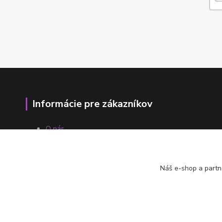
Informácie pre zákazníkov
O nás
Ako nakupovať
Obchodné podmienky
Fotogaléria
Náš e-shop a partn
Kontakty