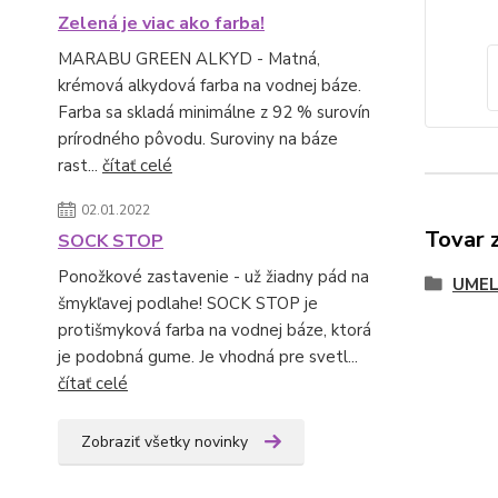
Zelená je viac ako farba!
MARABU GREEN ALKYD - Matná,
krémová alkydová farba na vodnej báze.
Farba sa skladá minimálne z 92 % surovín
prírodného pôvodu. Suroviny na báze
rast...
čítať celé
02.01.2022
Tovar 
SOCK STOP
Ponožkové zastavenie - už žiadny pád na
UMEL
šmykľavej podlahe! SOCK STOP je
protišmyková farba na vodnej báze, ktorá
je podobná gume. Je vhodná pre svetl...
čítať celé
Zobraziť všetky novinky