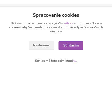
Nepremeškajte novinky, akcie a
Spracovanie cookies
zľavy!
Náš e-shop a partneri potrebujú Váš
súhlas
s použitím súborov
cookies, aby Vám mohli zobrazovať informácie týkajúce sa Vašich
záujmov.
Prihlásiť sa
Súhlasím
Nastavenia
Súhlasím so
spracovaním osobných údajov
za účelom zasielania newslettera.
Môžete sa kedykoľvek odhlásiť. Zasielame raz za 14 dní.
Súhlas môžete odmietnuť
tu
.
Informácie pre zákazníkov
O nás
Ako nakupovať
Obchodné podmienky
Fotogaléria