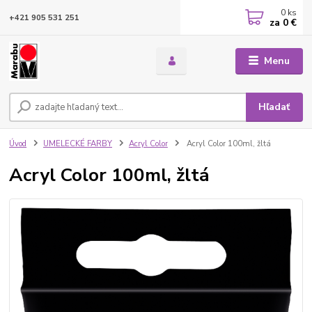
0
ks
+421 905 531 251
za
0 €
Menu
Hľadať
Úvod
UMELECKÉ FARBY
Acryl Color
Acryl Color 100ml, žltá
Acryl Color 100ml, žltá