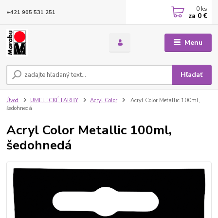
0
ks
+421 905 531 251
za
0 €
Menu
Hľadať
Úvod
UMELECKÉ FARBY
Acryl Color
Acryl Color Metallic 100ml,
šedohnedá
Acryl Color Metallic 100ml,
šedohnedá