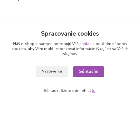
Spracovanie cookies
Nepremeškajte novinky, akcie a
Náš e-shop a partneri potrebujú Váš
súhlas
s použitím súborov
zľavy!
cookies, aby Vám mohli zobrazovať informácie týkajúce sa Vašich
záujmov.
Prihlásiť sa
Súhlasím
Nastavenia
Súhlasím so
spracovaním osobných údajov
za účelom zasielania newslettera.
Môžete sa kedykoľvek odhlásiť. Zasielame raz za 14 dní.
Súhlas môžete odmietnuť
tu
.
Informácie pre zákazníkov
O nás
Ako nakupovať