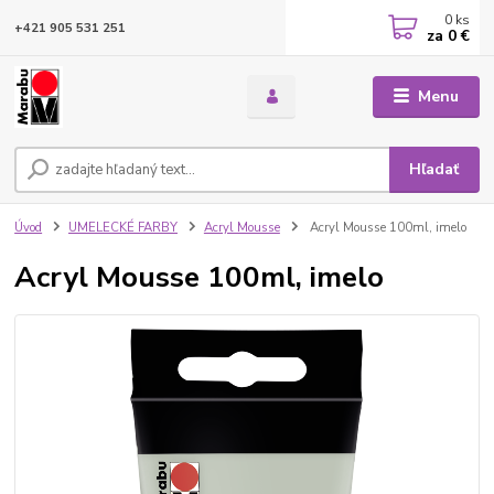
0
ks
+421 905 531 251
za
0 €
Menu
Hľadať
Úvod
UMELECKÉ FARBY
Acryl Mousse
Acryl Mousse 100ml, imelo
Acryl Mousse 100ml, imelo