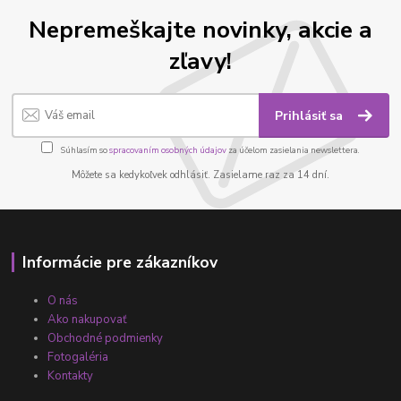
Nepremeškajte novinky, akcie a
zľavy!
Prihlásiť sa
Súhlasím so
spracovaním osobných údajov
za účelom zasielania newslettera.
Môžete sa kedykoľvek odhlásiť. Zasielame raz za 14 dní.
Informácie pre zákazníkov
O nás
Ako nakupovať
Obchodné podmienky
Fotogaléria
Kontakty