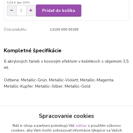
3,04 €
bez DPH
Pridať do košíka
Číslo produktu:
12100 000 00205
Kompletné špecifikácie
6 akrylových farieb s kovovým efektom v kelimkoch s objemom 3,5
ml.
Odtiene: Metallic-Grün, Metallic-Violett, Metallic-Magenta,
Metallic-Kupfer, Metallic-Silber, Metallic-Gold.
Tovar zaradený v kategóriách
Spracovanie cookies
UMELECKÉ FARBY
Náš e-shop a partneri potrebujú Váš
súhlas
s použitím súborov
Acrylic Paints Set
cookies, aby Vám mohli zobrazovať informácie týkajúce sa Vašich