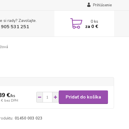
Prihlásenie
e si rady? Zavolajte.
0
ks
za
0 €
 905 531 251
nžová
89 €
/
ks
Pridať do košíka
 €
bez DPH
roduktu:
01450 003 023