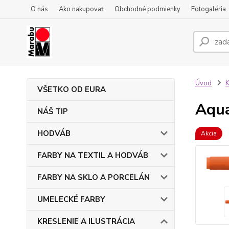
O nás
Ako nakupovať
Obchodné podmienky
Fotogaléria
Úvod
VŠETKO OD EURA
Aqua
NÁŠ TIP
HODVÁB
Akcia
FARBY NA TEXTIL A HODVÁB
FARBY NA SKLO A PORCELÁN
UMELECKÉ FARBY
KRESLENIE A ILUSTRÁCIA