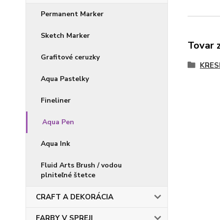
Permanent Marker
Sketch Marker
Tovar 
Grafitové ceruzky
KRES
Aqua Pastelky
Fineliner
Aqua Pen
Aqua Ink
Fluid Arts Brush / vodou
plniteľné štetce
CRAFT A DEKORÁCIA
FARBY V SPREJI