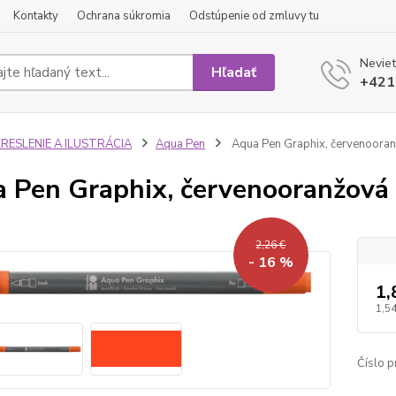
Kontakty
Ochrana súkromia
Odstúpenie od zmluvy tu
Neviet
Hľadať
+421
KRESLENIE A ILUSTRÁCIA
Aqua Pen
Aqua Pen Graphix, červenoora
 Pen Graphix, červenooranžová
2,26 €
- 16 %
1,
1,54
Číslo p