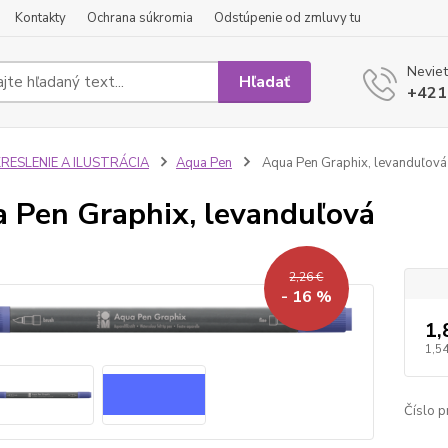
Kontakty
Ochrana súkromia
Odstúpenie od zmluvy tu
Neviet
Hľadať
+421
KRESLENIE A ILUSTRÁCIA
Aqua Pen
Aqua Pen Graphix, levanduľová
 Pen Graphix, levanduľová
2,26 €
- 16 %
1,
1,54
Číslo p