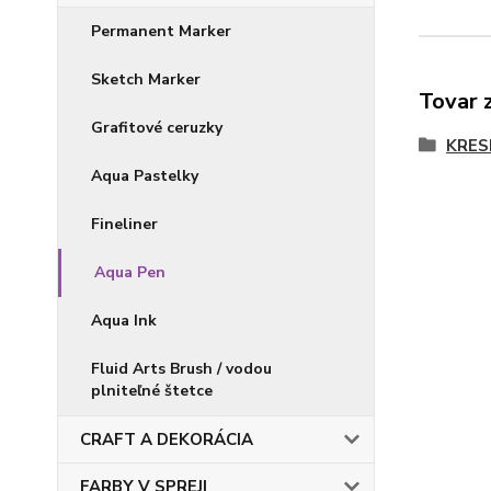
Permanent Marker
Sketch Marker
Tovar 
Grafitové ceruzky
KRES
Aqua Pastelky
Fineliner
Aqua Pen
Aqua Ink
Fluid Arts Brush / vodou
plniteľné štetce
CRAFT A DEKORÁCIA
FARBY V SPREJI