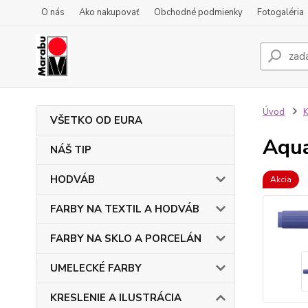
O nás
Ako nakupovať
Obchodné podmienky
Fotogaléria
Úvod
VŠETKO OD EURA
Aqua
NÁŠ TIP
HODVÁB
Akcia
FARBY NA TEXTIL A HODVÁB
FARBY NA SKLO A PORCELÁN
UMELECKÉ FARBY
KRESLENIE A ILUSTRÁCIA