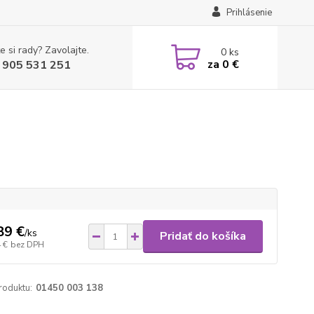
Prihlásenie
e si rady? Zavolajte.
0
ks
za
0 €
 905 531 251
89 €
/
ks
Pridať do košíka
 €
bez DPH
roduktu:
01450 003 138