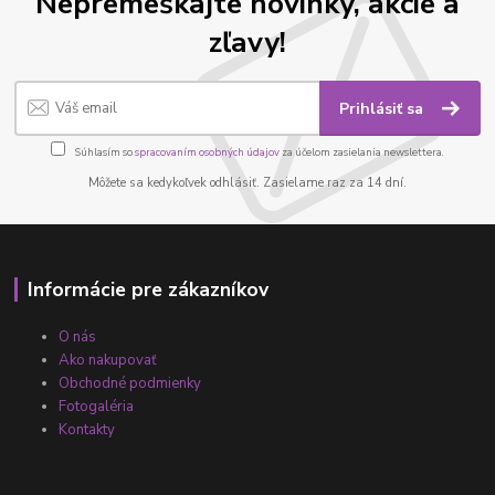
Nepremeškajte novinky, akcie a
zľavy!
Prihlásiť sa
Súhlasím so
spracovaním osobných údajov
za účelom zasielania newslettera.
Môžete sa kedykoľvek odhlásiť. Zasielame raz za 14 dní.
Informácie pre zákazníkov
O nás
Ako nakupovať
Obchodné podmienky
Fotogaléria
Kontakty