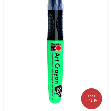
2,57 €
- 42 %