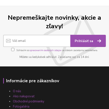
Nepremeškajte novinky, akcie a
zľavy!
Prihlásiť sa
Súhlasím so
spracovaním osobných údajov
za účelom zasielania newslettera.
Môžete sa kedykoľvek odhlásiť. Zasielame raz za 14 dní.
Informácie pre zákazníkov
O nás
Ako nakupovať
Obchodné podmienky
Fotogaléria