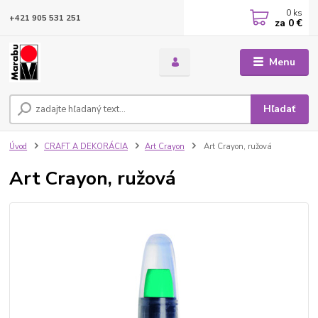
0
ks
+421 905 531 251
za
0 €
Menu
Hľadať
Úvod
CRAFT A DEKORÁCIA
Art Crayon
Art Crayon, ružová
Art Crayon, ružová