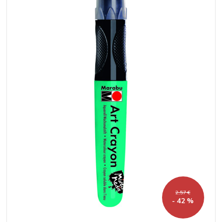
2,57 €
- 42 %