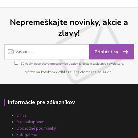
Nepremeškajte novinky, akcie a
zľavy!
Prihlásiť sa
Súhlasím so
spracovaním osobných údajov
za účelom zasielania newslettera.
Môžete sa kedykoľvek odhlásiť. Zasielame raz za 14 dní.
Informácie pre zákazníkov
O nás
Ako nakupovať
Obchodné podmienky
Fotogaléria