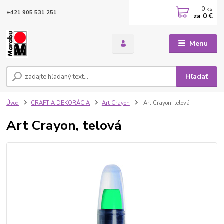
0
ks
+421 905 531 251
za
0 €
Menu
Hľadať
Úvod
CRAFT A DEKORÁCIA
Art Crayon
Art Crayon, telová
Art Crayon, telová