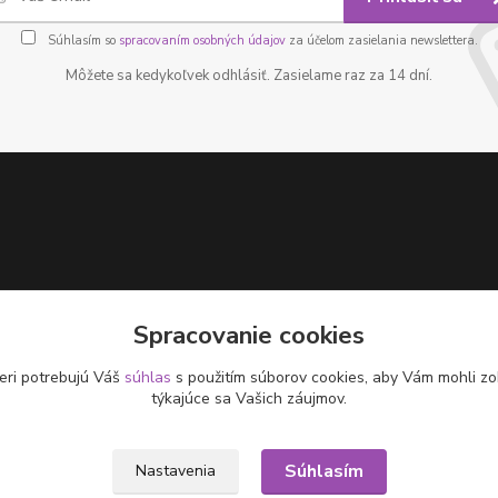
Súhlasím so
spracovaním osobných údajov
za účelom zasielania newslettera.
Môžete sa kedykoľvek odhlásiť. Zasielame raz za 14 dní.
Spracovanie cookies
eri potrebujú Váš
súhlas
s použitím súborov cookies, aby Vám mohli zo
týkajúce sa Vašich záujmov.
Súhlasím
Nastavenia