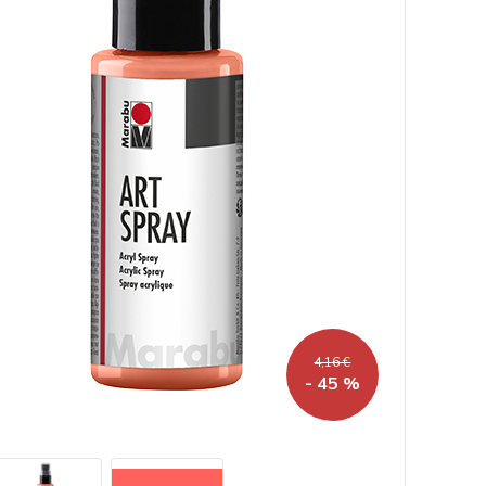
4,16 €
- 45 %