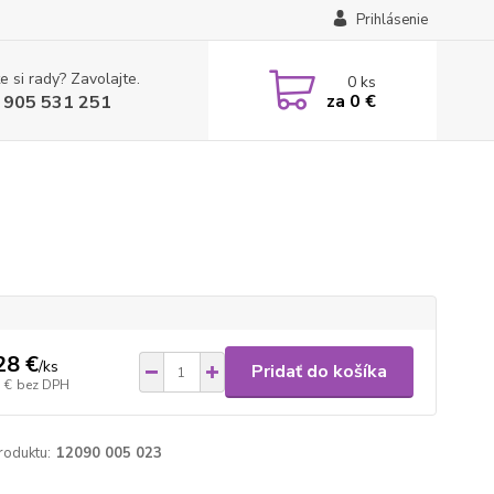
Prihlásenie
e si rady? Zavolajte.
0
ks
za
0 €
 905 531 251
28 €
/
ks
Pridať do košíka
 €
bez DPH
roduktu:
12090 005 023