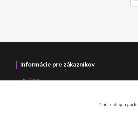
Informácie pre zákazníkov
O nás
Ako nakupovať
Obchodné podmienky
Fotogaléria
Náš e-shop a partn
Kontakty