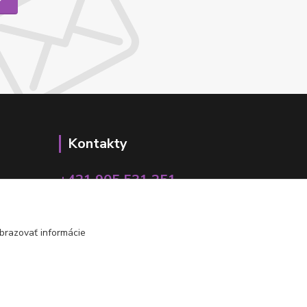
Kontakty
+421 905 531 251
info@parallax.sk
brazovať informácie