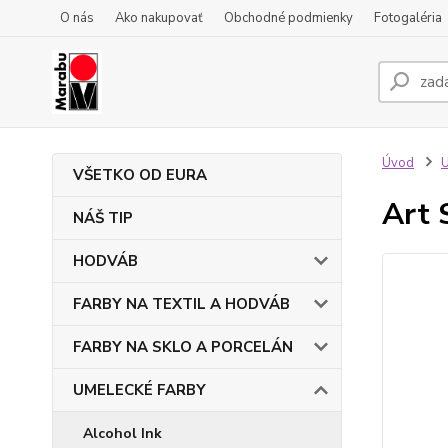
O nás
Ako nakupovať
Obchodné podmienky
Fotogaléria
Úvod
VŠETKO OD EURA
Art 
NÁŠ TIP
HODVÁB
FARBY NA TEXTIL A HODVÁB
FARBY NA SKLO A PORCELÁN
UMELECKÉ FARBY
Alcohol Ink