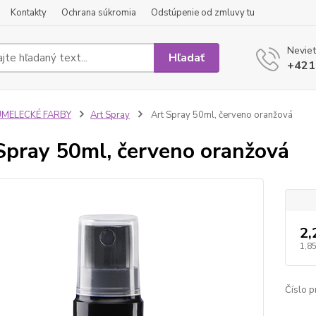
Kontakty
Ochrana súkromia
Odstúpenie od zmluvy tu
Neviet
Hľadať
+421
UMELECKÉ FARBY
Art Spray
Art Spray 50ml, červeno oranžová
Spray 50ml, červeno oranžová
2,
1,85
Číslo p