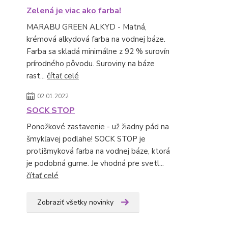
Zelená je viac ako farba!
MARABU GREEN ALKYD - Matná,
krémová alkydová farba na vodnej báze.
Farba sa skladá minimálne z 92 % surovín
prírodného pôvodu. Suroviny na báze
rast...
čítať celé
02.01.2022
SOCK STOP
Ponožkové zastavenie - už žiadny pád na
šmykľavej podlahe! SOCK STOP je
protišmyková farba na vodnej báze, ktorá
je podobná gume. Je vhodná pre svetl...
čítať celé
Zobraziť všetky novinky