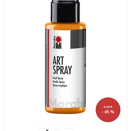
4,16 €
- 45 %