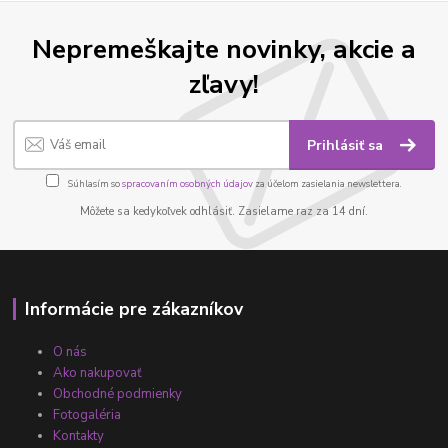
Nepremeškajte novinky, akcie a
zľavy!
Prihlásiť sa
Súhlasím so
spracovaním osobných údajov
za účelom zasielania newslettera.
Môžete sa kedykoľvek odhlásiť. Zasielame raz za 14 dní.
Informácie pre zákazníkov
O nás
Ako nakupovať
Obchodné podmienky
Fotogaléria
Kontakty