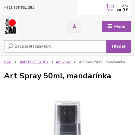
0
ks
+421 905 531 251
za
0 €
Menu
Hľadať
Úvod
UMELECKÉ FARBY
Art Spray
Art Spray 50ml, mandarínka
Art Spray 50ml, mandarínka