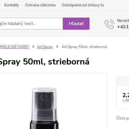
Kontakty
Ochrana súkromia
Odstúpenie od zmluvy tu
Neviet
Hľadať
+421
UMELECKÉ FARBY
Art Spray
Art Spray 50ml, strieborná
Spray 50ml, strieborná
2,
1,85
Číslo p