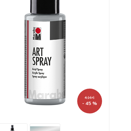
4,16 €
- 45 %