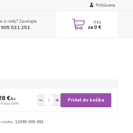
Prihlásenie
e si rady? Zavolajte.
0
ks
za
0 €
 905 531 251
28 €
/
ks
Pridať do košíka
 €
bez DPH
roduktu:
12090 005 082