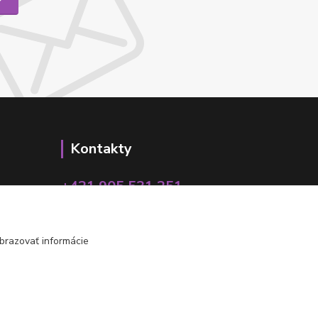
Kontakty
+421 905 531 251
info@parallax.sk
brazovať informácie