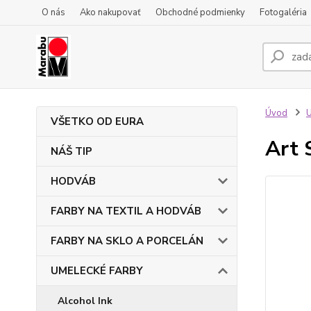
O nás
Ako nakupovať
Obchodné podmienky
Fotogaléria
Úvod
VŠETKO OD EURA
Art 
NÁŠ TIP
HODVÁB
FARBY NA TEXTIL A HODVÁB
FARBY NA SKLO A PORCELÁN
UMELECKÉ FARBY
Alcohol Ink