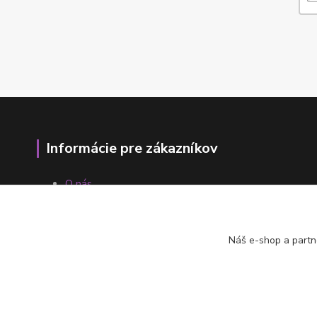
Informácie pre zákazníkov
O nás
Ako nakupovať
Obchodné podmienky
Fotogaléria
Náš e-shop a partn
Kontakty