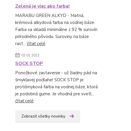
Zelená je viac ako farba!
MARABU GREEN ALKYD - Matná,
krémová alkydová farba na vodnej báze.
Farba sa skladá minimálne z 92 % surovín
prírodného pôvodu. Suroviny na báze
rast...
čítať celé
02.01.2022
SOCK STOP
Ponožkové zastavenie - už žiadny pád na
šmykľavej podlahe! SOCK STOP je
protišmyková farba na vodnej báze, ktorá
je podobná gume. Je vhodná pre svetl...
čítať celé
Zobraziť všetky novinky