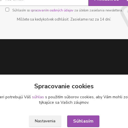
Súhlasím so
spracovaním osobných údajov
za účelom zasielania newslettera.
Môžete sa kedykoľvek odhlásiť. Zasielame raz za 14 dní.
Spracovanie cookies
eri potrebujú Váš
súhlas
s použitím súborov cookies, aby Vám mohli zo
týkajúce sa Vašich záujmov.
Súhlasím
Nastavenia