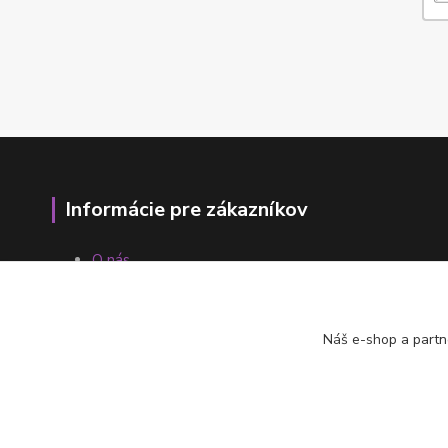
Informácie pre zákazníkov
O nás
Ako nakupovať
Obchodné podmienky
Fotogaléria
Náš e-shop a partn
Kontakty