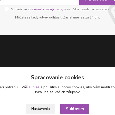
Súhlasím so
spracovaním osobných údajov
za účelom zasielania newslettera.
Môžete sa kedykoľvek odhlásiť. Zasielame raz za 14 dní.
Spracovanie cookies
eri potrebujú Váš
súhlas
s použitím súborov cookies, aby Vám mohli zo
týkajúce sa Vašich záujmov.
Súhlasím
Nastavenia