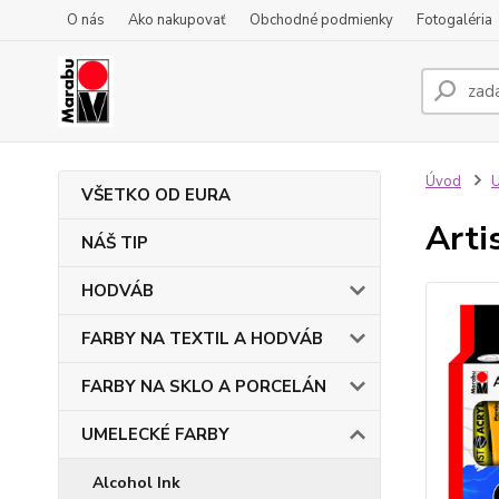
O nás
Ako nakupovať
Obchodné podmienky
Fotogaléria
Úvod
VŠETKO OD EURA
Arti
NÁŠ TIP
HODVÁB
FARBY NA TEXTIL A HODVÁB
FARBY NA SKLO A PORCELÁN
UMELECKÉ FARBY
Alcohol Ink