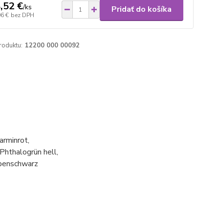
,52 €
/
ks
Pridať do košíka
06 €
bez DPH
roduktu:
12200 000 00092
arminrot,
Phthalogrün hell,
mpenschwarz