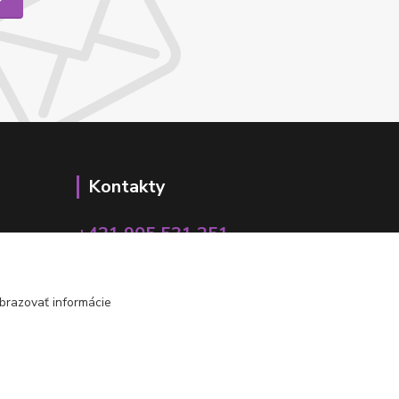
Kontakty
+421 905 531 251
info@parallax.sk
brazovať informácie