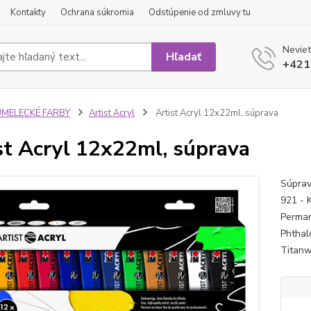
Kontakty
Ochrana súkromia
Odstúpenie od zmluvy tu
Neviet
Hľadať
+421
UMELECKÉ FARBY
Artist Acryl
Artist Acryl 12x22ml, súprava
st Acryl 12x22ml, súprava
Súprav
921 - 
Perman
Phthal
Titanw