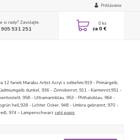
Prihlásenie
e si rady? Zavolajte.
0
ks
za
0 €
 905 531 251
a 12 farieb Marabu Artist Acryl s odtieňmi:919 - Primärgelb,
Kadmiumgelb dunkel, 936 - Zinnoberrot, 911 - Karminrot,951 -
entviolett, 958 - Ultramarinblau, 953 - Phthaloblau, 964 -
ogrün hell,928 - Lichter Ocker, 948 - Umbra gebrannt, 970 -
eiß, 974 – Lampenschwarz
celý popis