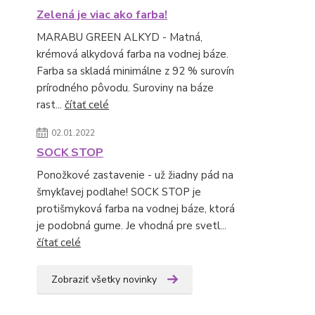
Zelená je viac ako farba!
MARABU GREEN ALKYD - Matná,
krémová alkydová farba na vodnej báze.
Farba sa skladá minimálne z 92 % surovín
prírodného pôvodu. Suroviny na báze
rast...
čítať celé
02.01.2022
SOCK STOP
Ponožkové zastavenie - už žiadny pád na
šmykľavej podlahe! SOCK STOP je
protišmyková farba na vodnej báze, ktorá
je podobná gume. Je vhodná pre svetl...
čítať celé
Zobraziť všetky novinky