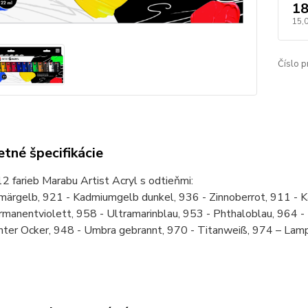
18
15,
Číslo p
tné špecifikácie
2 farieb Marabu Artist Acryl s odtieňmi:
märgelb, 921 - Kadmiumgelb dunkel, 936 - Zinnoberrot, 911 - K
manentviolett, 958 - Ultramarinblau, 953 - Phthaloblau, 964 - 
chter Ocker, 948 - Umbra gebrannt, 970 - Titanweiß, 974 – La