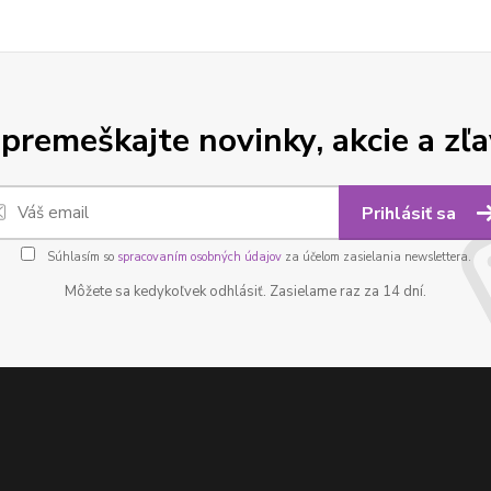
premeškajte novinky, akcie a zľa
Prihlásiť sa
Súhlasím so
spracovaním osobných údajov
za účelom zasielania newslettera.
Môžete sa kedykoľvek odhlásiť. Zasielame raz za 14 dní.