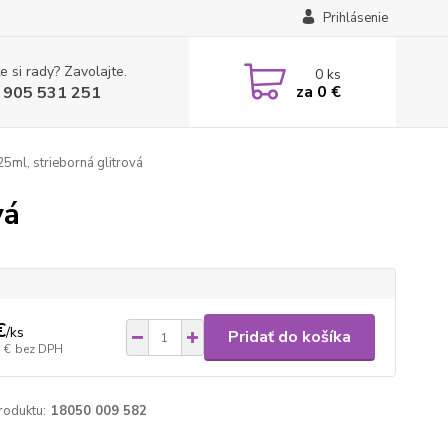
Prihlásenie
e si rady? Zavolajte.
0
ks
za
0 €
 905 531 251
5ml, strieborná glitrová
vá
€
/
ks
Pridať do košíka
 €
bez DPH
roduktu:
18050 009 582