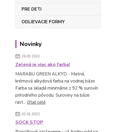
PRE DETI
ODLIEVACIE FORMY
Novinky
26.05.2022
Zelená je viac ako farba!
MARABU GREEN ALKYD - Matná,
krémová alkydová farba na vodnej báze.
Farba sa skladá minimálne z 92 % surovín
prírodného pôvodu. Suroviny na báze
rast...
čítať celé
02.01.2022
SOCK STOP
Ponožkové zastavenie - už žiadny pád na