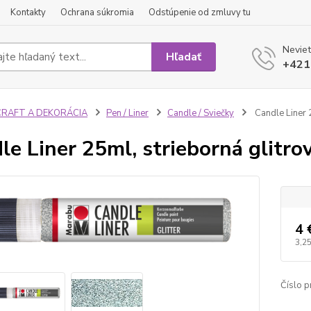
Kontakty
Ochrana súkromia
Odstúpenie od zmluvy tu
Neviet
Hľadať
+421
CRAFT A DEKORÁCIA
Pen / Liner
Candle / Sviečky
Candle Liner 2
le Liner 25ml, strieborná glitro
4 
3,25
Číslo p