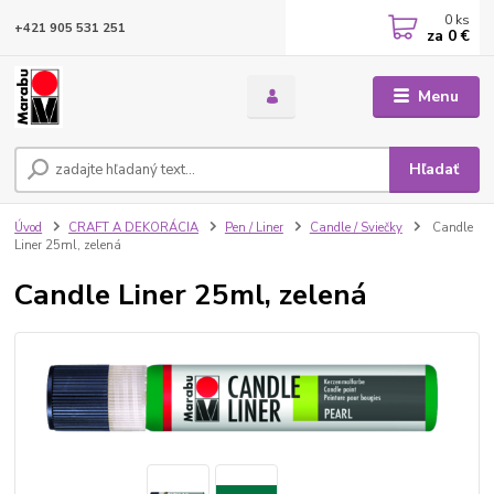
0
ks
+421 905 531 251
za
0 €
Menu
Hľadať
Úvod
CRAFT A DEKORÁCIA
Pen / Liner
Candle / Sviečky
Candle
Liner 25ml, zelená
Candle Liner 25ml, zelená