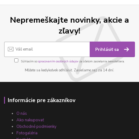
Nepremeškajte novinky, akcie a
zľavy!
Prihlásiť sa
Súhlasím so
spracovaním osobných údajov
za účelom zasielania newslettera.
Môžete sa kedykoľvek odhlásiť. Zasielame raz za 14 dní.
Informácie pre zákazníkov
O nás
Ako nakupovať
Obchodné podmienky
Fotogaléria