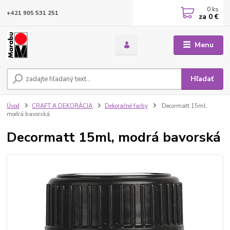
0
ks
+421 905 531 251
za
0 €
Menu
Hľadať
Úvod
CRAFT A DEKORÁCIA
Dekoračné farby
Decormatt 15ml,
modrá bavorská
Decormatt 15ml, modrá bavorská