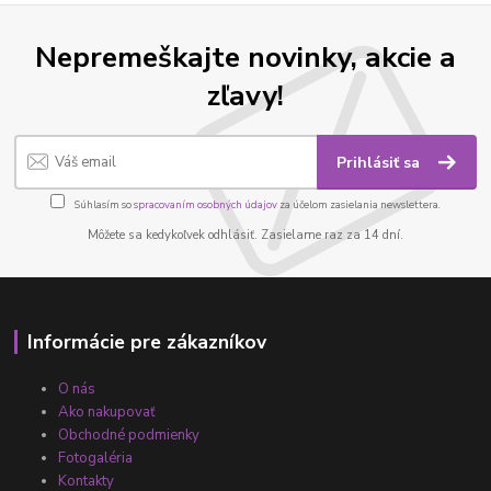
Nepremeškajte novinky, akcie a
zľavy!
Prihlásiť sa
Súhlasím so
spracovaním osobných údajov
za účelom zasielania newslettera.
Môžete sa kedykoľvek odhlásiť. Zasielame raz za 14 dní.
Informácie pre zákazníkov
O nás
Ako nakupovať
Obchodné podmienky
Fotogaléria
Kontakty