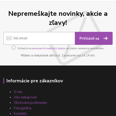
Nepremeškajte novinky, akcie a
zľavy!
Prihlásiť sa
Súhlasím so
spracovaním osobných údajov
za účelom zasielania newslettera.
Môžete sa kedykoľvek odhlásiť. Zasielame raz za 14 dní.
Informácie pre zákazníkov
O nás
Ako nakupovať
Obchodné podmienky
Fotogaléria
Kontakty