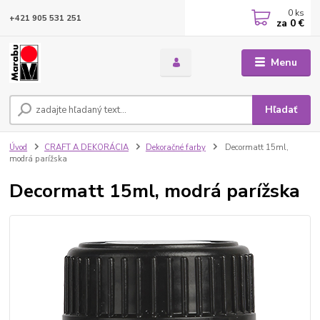
0
ks
+421 905 531 251
za
0 €
Menu
Hľadať
Úvod
CRAFT A DEKORÁCIA
Dekoračné farby
Decormatt 15ml,
modrá parížska
Decormatt 15ml, modrá parížska