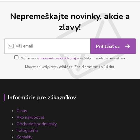
Nepremeškajte novinky, akcie a
zľavy!
Prihlásiť sa
Súhlasím so
spracovaním osobných údajov
za účelom zasielania newslettera.
Môžete sa kedykoľvek odhlásiť. Zasielame raz za 14 dní.
Informácie pre zákazníkov
O nás
Ako nakupovať
Obchodné podmienky
Fotogaléria
Kontakty