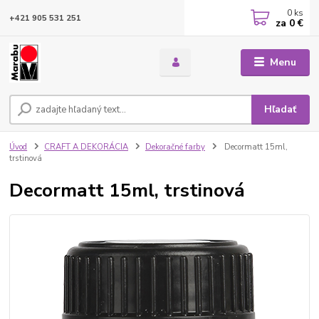
0
ks
+421 905 531 251
za
0 €
Menu
Hľadať
Úvod
CRAFT A DEKORÁCIA
Dekoračné farby
Decormatt 15ml,
trstinová
Decormatt 15ml, trstinová