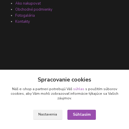
Ako nakupovať
Obchodné podmienky
Fotogaléria
Kontakty
Kontakty
Spracovanie cookies
Náš e-shop a partneri potrebujú Váš
súhlas
s použitím súborov
+421 905 531 251
cookies, aby Vám mohli zobrazovať informácie týkajúce sa Vašich
záujmov.
info@parallax.sk
Súhlasím
Nastavenia