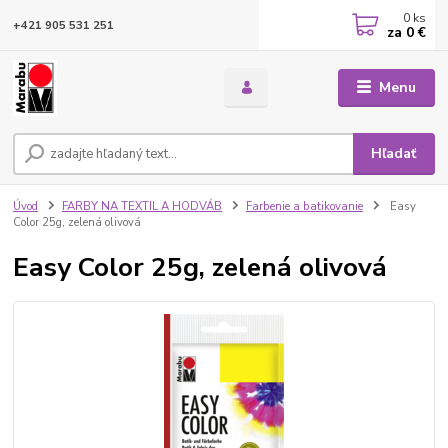
0
ks
+421 905 531 251
za
0 €
Menu
Hľadať
Úvod
FARBY NA TEXTIL A HODVÁB
Farbenie a batikovanie
Easy
Color 25g, zelená olivová
Easy Color 25g, zelená olivová