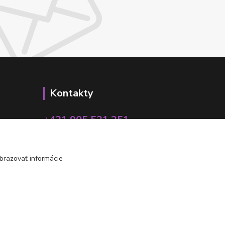
Kontakty
+421 905 531 251
info@parallax.sk
brazovať informácie