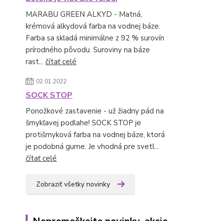
MARABU GREEN ALKYD - Matná,
krémová alkydová farba na vodnej báze.
Farba sa skladá minimálne z 92 % surovín
prírodného pôvodu. Suroviny na báze
rast...
čítať celé
02.01.2022
SOCK STOP
Ponožkové zastavenie - už žiadny pád na
šmykľavej podlahe! SOCK STOP je
protišmyková farba na vodnej báze, ktorá
je podobná gume. Je vhodná pre svetl...
čítať celé
Zobraziť všetky novinky