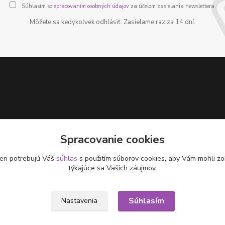
Súhlasím so
spracovaním osobných údajov
za účelom zasielania newslettera.
Môžete sa kedykoľvek odhlásiť. Zasielame raz za 14 dní.
Spracovanie cookies
eri potrebujú Váš
súhlas
s použitím súborov cookies, aby Vám mohli zo
týkajúce sa Vašich záujmov.
Súhlasím
Nastavenia