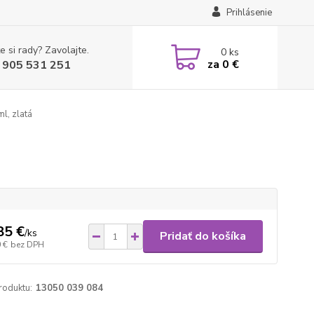
Prihlásenie
e si rady? Zavolajte.
0
ks
za
0 €
 905 531 251
l, zlatá
85 €
/
ks
Pridať do košíka
 €
bez DPH
roduktu:
13050 039 084