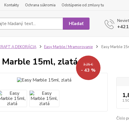
Kontakty
Ochrana súkromia
Odstúpenie od zmluvy tu
Neviet
Hľadať
+421
CRAFT A DEKORÁCIA
Easy Marble / Mramorovanie
Easy Marble 15m
 Marble 15ml, zlatá
3,25 €
- 43 %
1,
1,50
Číslo p