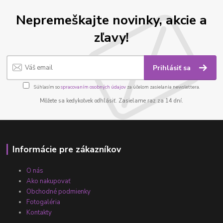
Nepremeškajte novinky, akcie a
zľavy!
Prihlásiť sa
Súhlasím so
spracovaním osobných údajov
za účelom zasielania newslettera.
Môžete sa kedykoľvek odhlásiť. Zasielame raz za 14 dní.
Informácie pre zákazníkov
O nás
Ako nakupovať
Obchodné podmienky
Fotogaléria
Kontakty