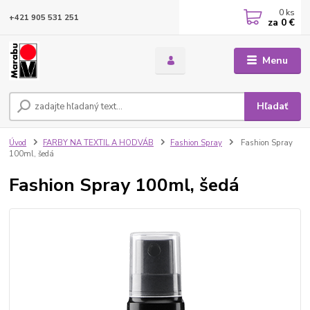
0
ks
+421 905 531 251
za
0 €
Menu
Hľadať
Úvod
FARBY NA TEXTIL A HODVÁB
Fashion Spray
Fashion Spray
100ml, šedá
Fashion Spray 100ml, šedá