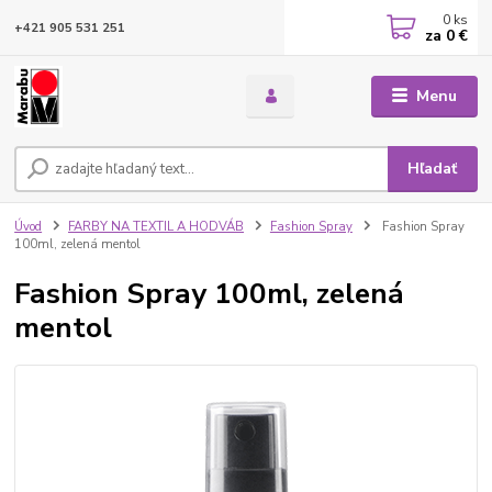
0
ks
+421 905 531 251
za
0 €
Menu
Hľadať
Úvod
FARBY NA TEXTIL A HODVÁB
Fashion Spray
Fashion Spray
100ml, zelená mentol
Fashion Spray 100ml, zelená
mentol