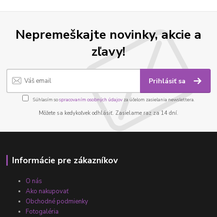
Nepremeškajte novinky, akcie a
zľavy!
Prihlásiť sa
Súhlasím so
spracovaním osobných údajov
za účelom zasielania newslettera.
Môžete sa kedykoľvek odhlásiť. Zasielame raz za 14 dní.
Informácie pre zákazníkov
O nás
Ako nakupovať
Obchodné podmienky
Fotogaléria