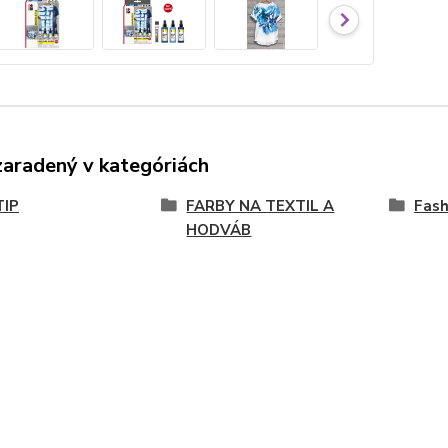
zaradený v kategóriách
TIP
FARBY NA TEXTIL A
Fash
HODVÁB