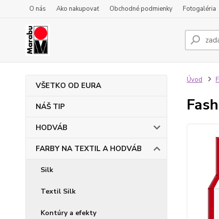
O nás
Ako nakupovať
Obchodné podmienky
Fotogaléria
Úvod
VŠETKO OD EURA
Fash
NÁŠ TIP
HODVÁB
FARBY NA TEXTIL A HODVÁB
Silk
Textil Silk
Kontúry a efekty