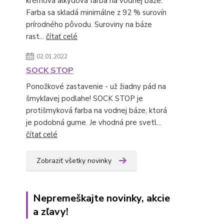
krémová alkydová farba na vodnej báze.
Farba sa skladá minimálne z 92 % surovín
prírodného pôvodu. Suroviny na báze
rast...
čítať celé
02.01.2022
SOCK STOP
Ponožkové zastavenie - už žiadny pád na
šmykľavej podlahe! SOCK STOP je
protišmyková farba na vodnej báze, ktorá
je podobná gume. Je vhodná pre svetl...
čítať celé
Zobraziť všetky novinky
Nepremeškajte novinky, akcie
a zľavy!