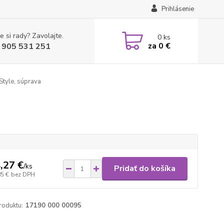
Prihlásenie
e si rady? Zavolajte.
0
ks
za
0 €
 905 531 251
Style, súprava
,27 €
/
ks
Pridať do košíka
85 €
bez DPH
roduktu:
17190 000 00095