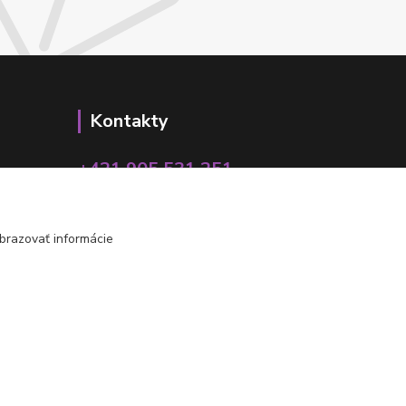
Kontakty
+421 905 531 251
info@parallax.sk
brazovať informácie
Vytvorené na
Eshop-rychlo.sk