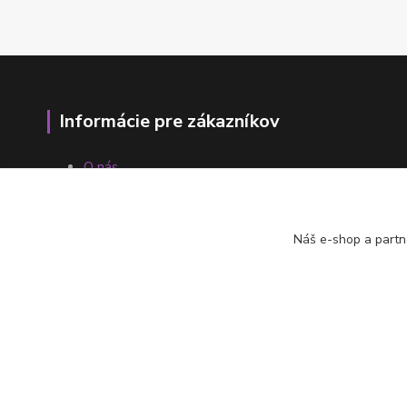
Informácie pre zákazníkov
O nás
Ako nakupovať
Obchodné podmienky
Fotogaléria
Náš e-shop a partn
Kontakty