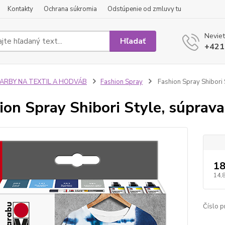
Kontakty
Ochrana súkromia
Odstúpenie od zmluvy tu
Neviet
Hľadať
+421
FARBY NA TEXTIL A HODVÁB
Fashion Spray
Fashion Spray Shibori 
ion Spray Shibori Style, súprava
18
14,
Číslo p