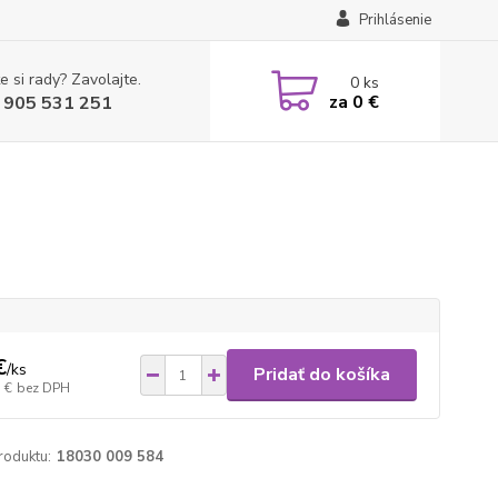
Prihlásenie
e si rady? Zavolajte.
0
ks
za
0 €
 905 531 251
€
/
ks
Pridať do košíka
 €
bez DPH
roduktu:
18030 009 584