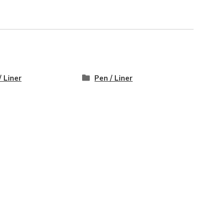
/ Liner
Pen / Liner