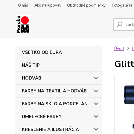
O nás
Ako nakupovať
Obchodné podmienky
Fotogaléria
Úvod
VŠETKO OD EURA
Glit
NÁŠ TIP
HODVÁB
FARBY NA TEXTIL A HODVÁB
FARBY NA SKLO A PORCELÁN
UMELECKÉ FARBY
KRESLENIE A ILUSTRÁCIA