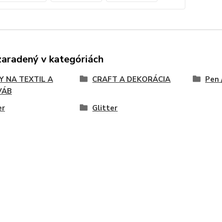
zaradený v kategóriách
Y NA TEXTIL A
CRAFT A DEKORÁCIA
Pen 
VÁB
er
Glitter