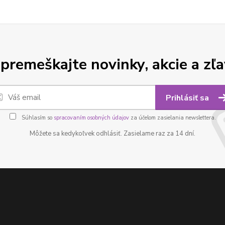
premeškajte novinky, akcie a zľa
Prihlásiť sa
Súhlasím so
spracovaním osobných údajov
za účelom zasielania newslettera.
Môžete sa kedykoľvek odhlásiť. Zasielame raz za 14 dní.