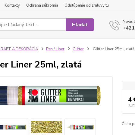
Kontakty
Ochrana súkromia
Odstúpenie od zmluvy tu
Neviet
Hľadať
+421
CRAFT A DEKORÁCIA
Pen / Liner
Glitter
Glitter Liner 25ml, zlatá
ter Liner 25ml, zlatá
4 
3,25
Číslo p