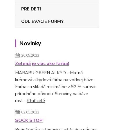
PRE DETI
ODLIEVACIE FORMY
Novinky
26.05.2022
Zelená je viac ako farba!
MARABU GREEN ALKYD - Matná,
krémová alkydová farba na vodnej báze.
Farba sa skladá minimálne z 92 % surovín
prírodného pôvodu. Suroviny na báze
rast...
čítať celé
02.01.2022
SOCK STOP
Ponožkové zastavenie - už žiadny pád na