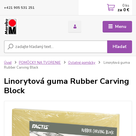
0
ks
+421 905 531 251
za
0 €
Menu
Hľadať
Úvod
POMÔCKY NA TVORENIE
Ostatné pomôcky
Linorytová guma
Rubber Carving Block
Linorytová guma Rubber Carving
Block