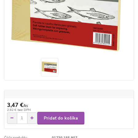
3,47 €
/
ks
2,82 €
bez DPH
Pridať do košíka
Číslo produktu:
01730 155 907