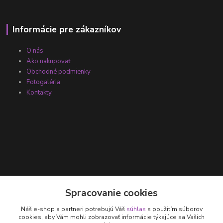
Informácie pre zákazníkov
O nás
Ako nakupovať
Obchodné podmienky
Fotogaléria
Kontakty
Kontakty
Spracovanie cookies
Náš e-shop a partneri potrebujú Váš
súhlas
s použitím súborov
+421 905 531 251
cookies, aby Vám mohli zobrazovať informácie týkajúce sa Vašich