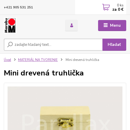
0
ks
+421 905 531 251
za
0 €
Menu
Hľadať
Úvod
MATERIÁL NA TVORENIE
Mini drevená truhlička
Mini drevená truhlička