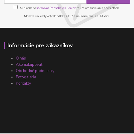
Súhlasím so
spracovaním osobných údajov
za účelom zasielania newslettera.
Môžete sa kedykoľvek odhlásiť. Zasielame raz za 14 dní.
Informácie pre zákazníkov
O nás
Ako nakupovať
Obchodné podmienky
Fotogaléria
Kontakty