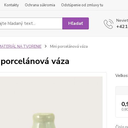
Kontakty
Ochrana súkromia
Odstúpenie od zmluvy tu
Neviet
Hľadať
+421
MATERIÁL NA TVORENIE
Mini porcelánová váza
 porcelánová váza
Veľkos
0,
0,80
Číslo p