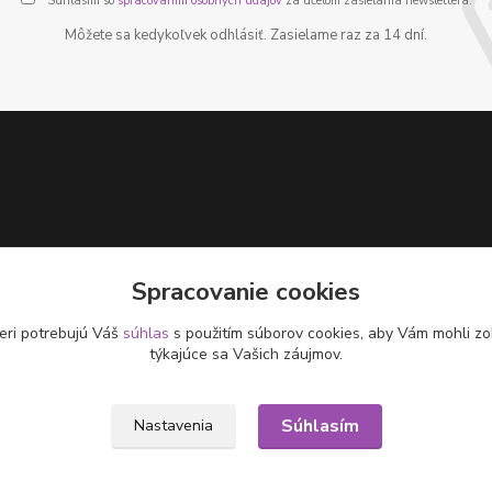
Súhlasím so
spracovaním osobných údajov
za účelom zasielania newslettera.
Môžete sa kedykoľvek odhlásiť. Zasielame raz za 14 dní.
Spracovanie cookies
eri potrebujú Váš
súhlas
s použitím súborov cookies, aby Vám mohli zo
týkajúce sa Vašich záujmov.
Súhlasím
Nastavenia