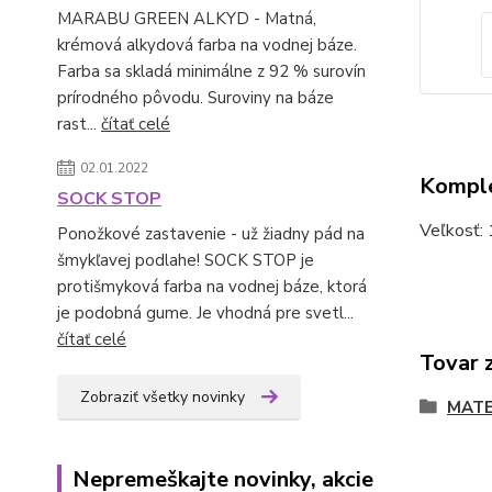
MARABU GREEN ALKYD - Matná,
krémová alkydová farba na vodnej báze.
Farba sa skladá minimálne z 92 % surovín
prírodného pôvodu. Suroviny na báze
rast...
čítať celé
02.01.2022
Komple
SOCK STOP
Veľkosť:
Ponožkové zastavenie - už žiadny pád na
šmykľavej podlahe! SOCK STOP je
protišmyková farba na vodnej báze, ktorá
je podobná gume. Je vhodná pre svetl...
čítať celé
Tovar 
Zobraziť všetky novinky
MATE
Nepremeškajte novinky, akcie