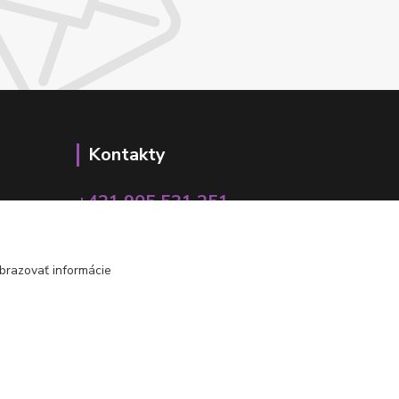
Kontakty
+421 905 531 251
info@parallax.sk
brazovať informácie