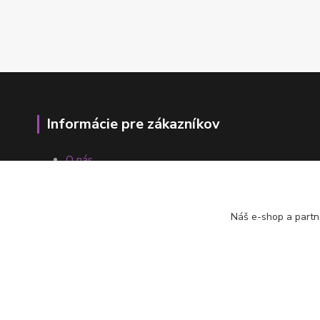
Informácie pre zákazníkov
O nás
Ako nakupovať
Obchodné podmienky
Fotogaléria
Náš e-shop a partn
Kontakty