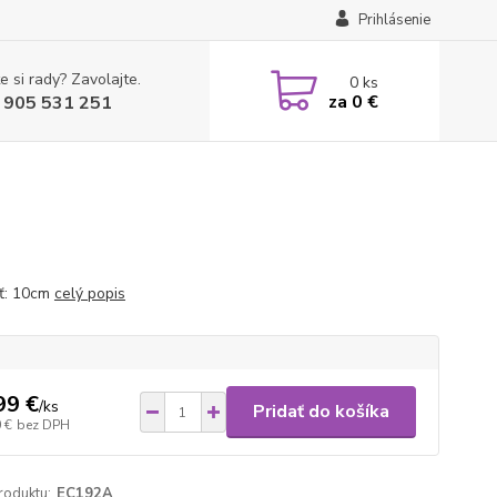
Prihlásenie
e si rady? Zavolajte.
0
ks
za
0 €
 905 531 251
ť: 10cm
celý popis
99 €
/
ks
Pridať do košíka
 €
bez DPH
roduktu:
EC192A