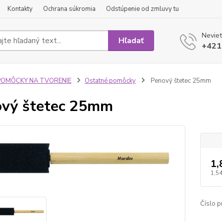
Kontakty
Ochrana súkromia
Odstúpenie od zmluvy tu
Neviet
Hľadať
+421
POMÔCKY NA TVORENIE
Ostatné pomôcky
Penový štetec 25mm
vý štetec 25mm
1,
1,54
Číslo p