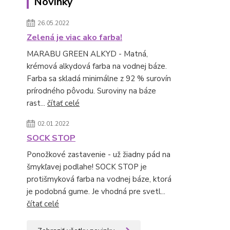
Novinky
26.05.2022
Zelená je viac ako farba!
MARABU GREEN ALKYD - Matná,
krémová alkydová farba na vodnej báze.
Farba sa skladá minimálne z 92 % surovín
prírodného pôvodu. Suroviny na báze
rast...
čítať celé
02.01.2022
SOCK STOP
Ponožkové zastavenie - už žiadny pád na
šmykľavej podlahe! SOCK STOP je
protišmyková farba na vodnej báze, ktorá
je podobná gume. Je vhodná pre svetl...
čítať celé