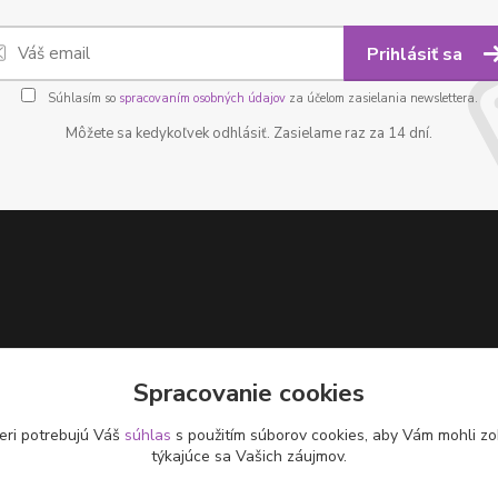
Prihlásiť sa
Súhlasím so
spracovaním osobných údajov
za účelom zasielania newslettera.
Môžete sa kedykoľvek odhlásiť. Zasielame raz za 14 dní.
Spracovanie cookies
eri potrebujú Váš
súhlas
s použitím súborov cookies, aby Vám mohli zo
týkajúce sa Vašich záujmov.