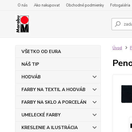
O nás
Ako nakupovať
Obchodné podmienky
Fotogaléria
Úvod
VŠETKO OD EURA
Peno
NÁŠ TIP
HODVÁB
FARBY NA TEXTIL A HODVÁB
FARBY NA SKLO A PORCELÁN
UMELECKÉ FARBY
KRESLENIE A ILUSTRÁCIA