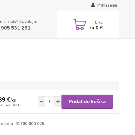
Prihlásenie
e si rady? Zavolajte.
0
ks
za
0 €
 905 531 251
89 €
/
ks
Pridať do košíka
 €
bez DPH
roduktu:
01700 000 025