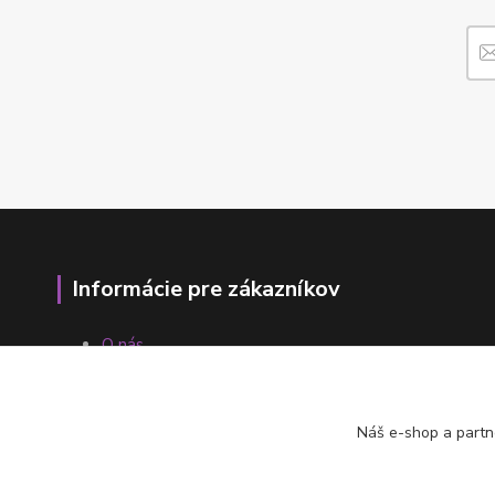
Informácie pre zákazníkov
O nás
Ako nakupovať
Obchodné podmienky
Fotogaléria
Náš e-shop a partn
Kontakty