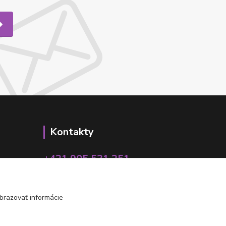
Kontakty
+421 905 531 251
info@parallax.sk
brazovať informácie