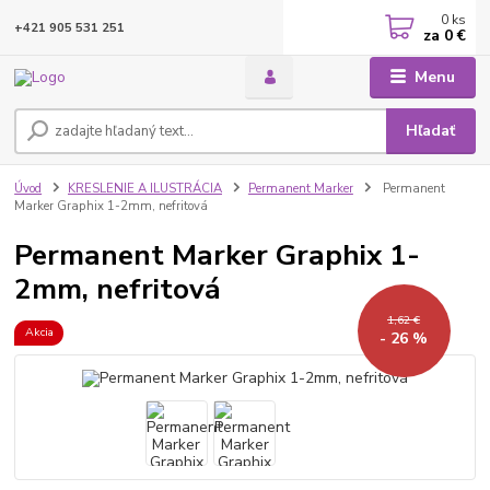
0
ks
+421 905 531 251
za
0 €
Menu
Hľadať
Úvod
KRESLENIE A ILUSTRÁCIA
Permanent Marker
Permanent
Marker Graphix 1-2mm, nefritová
Permanent Marker Graphix 1-
2mm, nefritová
1,62 €
Akcia
- 26 %