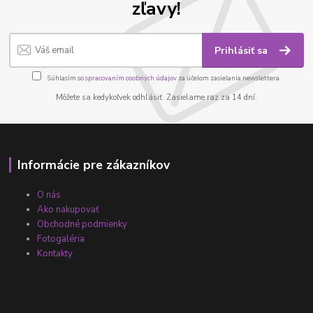
zľavy!
Prihlásiť sa
Súhlasím so
spracovaním osobných údajov
za účelom zasielania newslettera.
Môžete sa kedykoľvek odhlásiť. Zasielame raz za 14 dní.
Informácie pre zákazníkov
O nás
Ako nakupovať
Obchodné podmienky
Fotogaléria
Kontakty