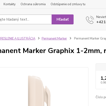
Kontakty
Ochrana súkromia
Odstúpenie od zmluvy tu
Neviet
Hľadať
+421
KRESLENIE A ILUSTRÁCIA
Permanent Marker
Permanent Marker Gra
anent Marker Graphix 1-2mm, 
1,
0,98
Číslo p