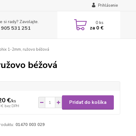
Prihlásenie
e si rady? Zavolajte.
0
ks
za
0 €
 905 531 251
phix 1-2mm, ružovo béžová
ružovo béžová
20 €
/
ks
Pridať do košíka
 €
bez DPH
roduktu:
01470 003 029