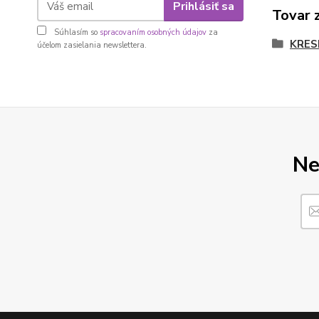
Prihlásiť sa
Tovar 
Súhlasím so
spracovaním osobných údajov
za
KRES
účelom zasielania newslettera.
Ne