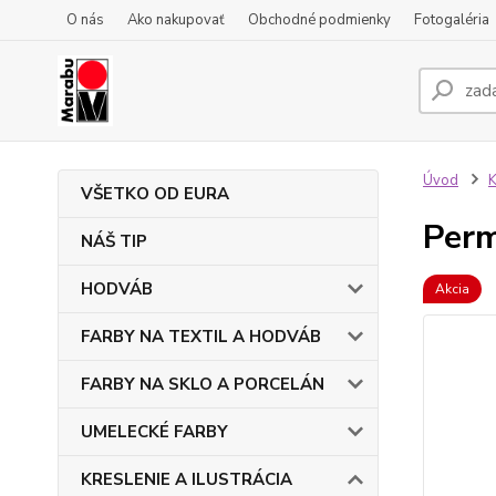
O nás
Ako nakupovať
Obchodné podmienky
Fotogaléria
Úvod
VŠETKO OD EURA
Perm
NÁŠ TIP
HODVÁB
Akcia
FARBY NA TEXTIL A HODVÁB
FARBY NA SKLO A PORCELÁN
UMELECKÉ FARBY
KRESLENIE A ILUSTRÁCIA