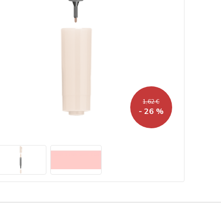
1,62 €
- 26 %