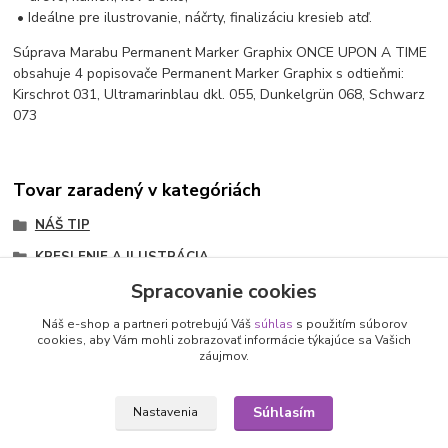
• Ideálne pre ilustrovanie, náčrty, finalizáciu kresieb atď.
Súprava Marabu Permanent Marker Graphix ONCE UPON A TIME
obsahuje 4 popisovače Permanent Marker Graphix s odtieňmi:
Kirschrot 031, Ultramarinblau dkl. 055, Dunkelgrün 068, Schwarz
073
Tovar zaradený v kategóriách
NÁŠ TIP
KRESLENIE A ILUSTRÁCIA
Spracovanie cookies
Permanent Marker
Náš e-shop a partneri potrebujú Váš
súhlas
s použitím súborov
cookies, aby Vám mohli zobrazovať informácie týkajúce sa Vašich
záujmov.
Nepremeškajte novinky, akcie a
Súhlasím
Nastavenia