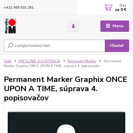
0
ks
+421 905 531 251
za
0 €
Menu
Hľadať
Úvod
KRESLENIE A ILUSTRÁCIA
Permanent Marker
Permanent
Marker Graphix ONCE UPON A TIME, súprava 4. popisovačov
Permanent Marker Graphix ONCE
UPON A TIME, súprava 4.
popisovačov