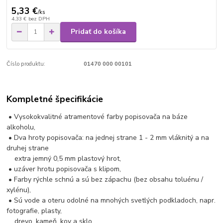
5,33 €
/
ks
4,33 €
bez DPH
Pridať do košíka
Číslo produktu:
01470 000 00101
Kompletné špecifikácie
• Vysokokvalitné atramentové farby popisovača na báze
alkoholu,
• Dva hroty popisovača: na jednej strane 1 - 2 mm vláknitý a na
druhej strane
extra jemný 0,5 mm plastový hrot,
• uzáver hrotu popisovača s klipom,
• Farby rýchle schnú a sú bez zápachu (bez obsahu toluénu /
xylénu),
• Sú vode a oteru odolné na mnohých svetlých podkladoch, napr.
fotografie, plasty,
drevo, kameň, kov a sklo,