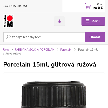
0
ks
+421 905 531 251
za
0 €
Menu
Hľadať
Úvod
FARBY NA SKLO A PORCELÁN
Porcelain
Porcelain 15ml,
glitrová ružová
Porcelain 15ml, glitrová ružová