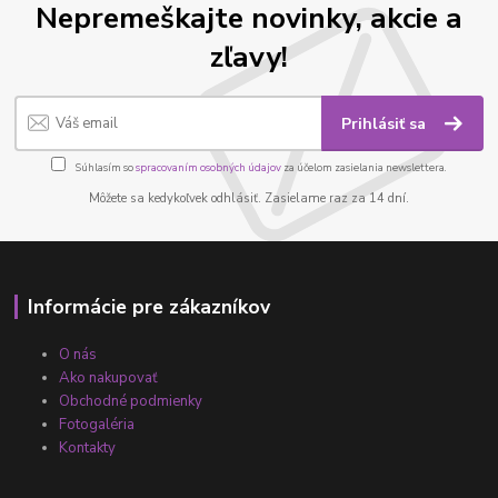
Nepremeškajte novinky, akcie a
zľavy!
Prihlásiť sa
Súhlasím so
spracovaním osobných údajov
za účelom zasielania newslettera.
Môžete sa kedykoľvek odhlásiť. Zasielame raz za 14 dní.
Informácie pre zákazníkov
O nás
Ako nakupovať
Obchodné podmienky
Fotogaléria
Kontakty