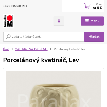
0
ks
+421 905 531 251
za
0 €
Menu
Hľadať
Úvod
MATERIÁL NA TVORENIE
Porcelánový kvetináč, Lev
Porcelánový kvetináč, Lev