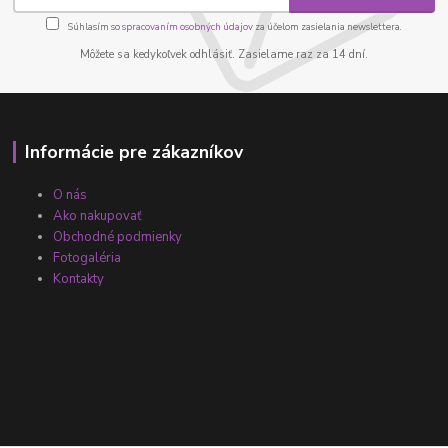
Súhlasím so
spracovaním osobných údajov
za účelom zasielania newslettera.
Môžete sa kedykoľvek odhlásiť. Zasielame raz za 14 dní.
Informácie pre zákazníkov
O nás
Ako nakupovať
Obchodné podmienky
Fotogaléria
Kontakty