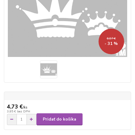
6,87 €
- 31 %
4,73 €
/
ks
3,85 €
bez DPH
Pridať do košíka