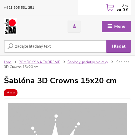
0
ks
+421 905 531 251
za
0 €
Menu
Hľadať
Úvod
POMÔCKY NA TVORENIE
Šablóny, pečiatky, valčeky
Šablóna
3D Crowns 15x20 cm
Šablóna 3D Crowns 15x20 cm
Akcia