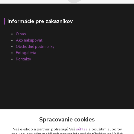
Informácie pre zákazníkov
O nás
Ako nakupovať
Obchodné podmienky
Fotogaléria
Kontakty
Kontakty
Spracovanie cookies
Náš e-shop a partneri potrebujú Váš
súhlas
s použitím súborov
+421 905 531 251