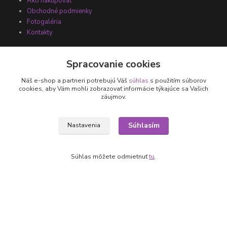
Ako nakupovať
Obchodné podmienky
Fotogaléria
Kontakty
Spracovanie cookies
Náš e-shop a partneri potrebujú Váš
súhlas
s použitím súborov
cookies, aby Vám mohli zobrazovať informácie týkajúce sa Vašich
záujmov.
Súhlasím
Nastavenia
Kontakty
+421 905 531 251
Súhlas môžete odmietnuť
tu
.
info@parallax.sk