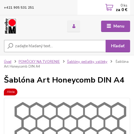
0
ks
+421 905 531 251
za
0 €
Menu
Hľadať
Úvod
POMÔCKY NA TVORENIE
Šablóny, pečiatky, valčeky
Šablóna
Art Honeycomb DIN A4
Šablóna Art Honeycomb DIN A4
Akcia