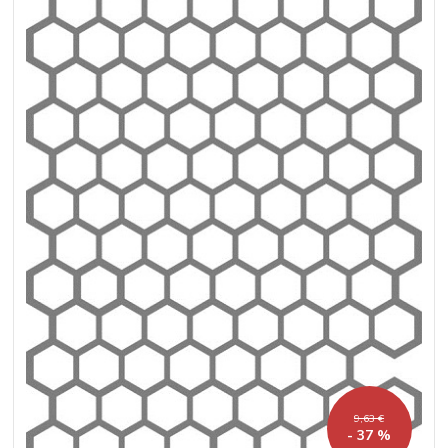
9,63 €
- 37 %