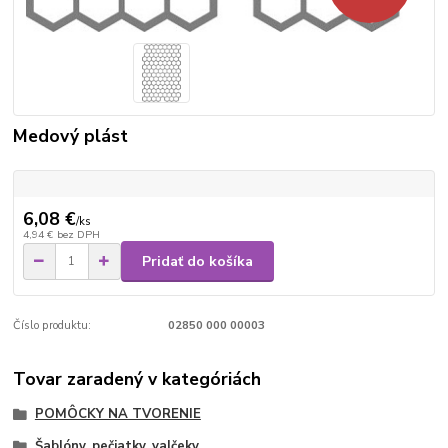
Medový plást
6,08 €
/
ks
4,94 €
bez DPH
Pridať do košíka
Číslo produktu:
02850 000 00003
Tovar zaradený v kategóriách
POMÔCKY NA TVORENIE
Šablóny, pečiatky, valčeky