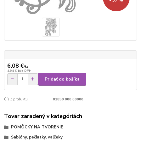
- 37 %
6,08 €
/
ks
4,94 €
bez DPH
Pridať do košíka
Číslo produktu:
02850 000 00006
Tovar zaradený v kategóriách
POMÔCKY NA TVORENIE
Šablóny, pečiatky, valčeky