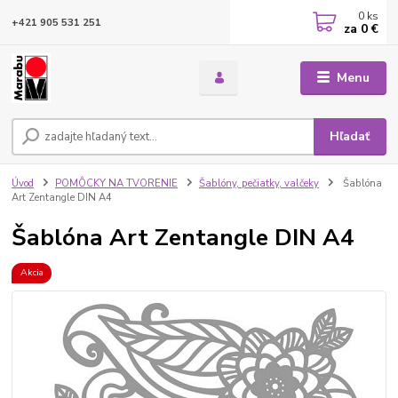
0
ks
+421 905 531 251
za
0 €
Menu
Hľadať
Úvod
POMÔCKY NA TVORENIE
Šablóny, pečiatky, valčeky
Šablóna
Art Zentangle DIN A4
Šablóna Art Zentangle DIN A4
Akcia