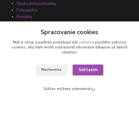
Obchodné podmienky
Fotogaléria
Kontakty
Spracovanie cookies
Náš e-shop a partneri potrebujú Váš
súhlas
s použitím súborov
cookies, aby Vám mohli zobrazovať informácie týkajúce sa Vašich
záujmov.
Súhlasím
Nastavenia
Kontakty
Súhlas môžete odmietnuť
tu
.
+421 905 531 251
info@parallax.sk