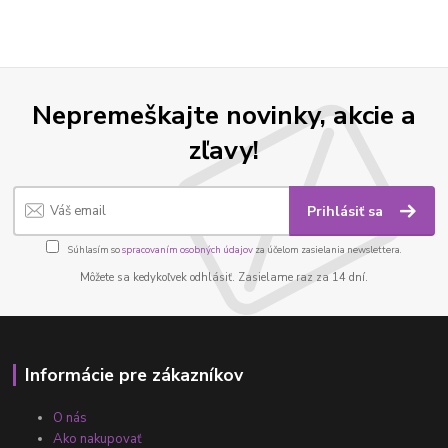
Nepremeškajte novinky, akcie a
zľavy!
Prihlásiť sa
Súhlasím so
spracovaním osobných údajov
za účelom zasielania newslettera.
Môžete sa kedykoľvek odhlásiť. Zasielame raz za 14 dní.
Informácie pre zákazníkov
O nás
Ako nakupovať